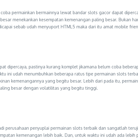
anda coba permainkan bermainnya lewat bandar slots gacor dapat di
besar menekankan kesempatan kemenangan paling besar. Bukan hanya
 dicapai sebab udah menyuport HTML5 maka dari itu amat mobile frien
dapat dipercaya, pastinya kurang komplet jikamana belum coba bebera
aktu ini udah menumbuhkan beberapa ratus tipe permainan slots terbai
nan kemenangannya yang begitu besar. Lebih dari pada itu, permaink
ling besar dengan volatilitas yang begitu tinggi.
i perusahaan penyuplai permainan slots terbaik dan sangatlah teru
an kemenangan lebih baik. Dan, untuk waktu ini udah ada lebih pada