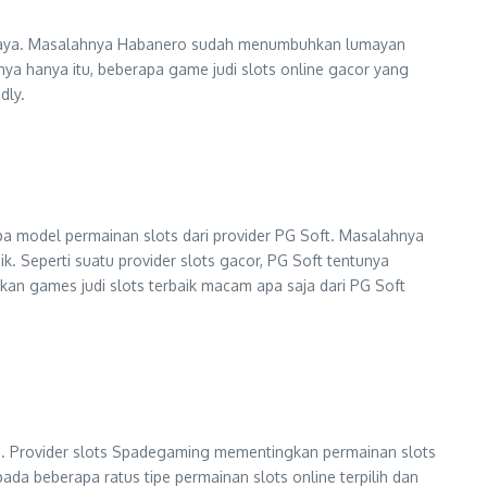
percaya. Masalahnya Habanero sudah menumbuhkan lumayan
 hanya itu, beberapa game judi slots online gacor yang
dly.
pa model permainan slots dari provider PG Soft. Masalahnya
k. Seperti suatu provider slots gacor, PG Soft tentunya
an games judi slots terbaik macam apa saja dari PG Soft
ji. Provider slots Spadegaming mementingkan permainan slots
 beberapa ratus tipe permainan slots online terpilih dan