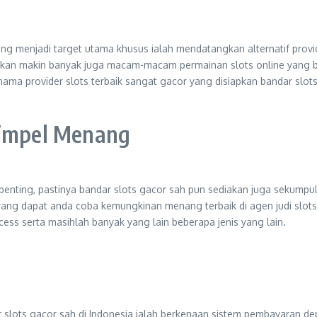
ng menjadi target utama khusus ialah mendatangkan alternatif provide
 akan makin banyak juga macam-macam permainan slots online yang b
 nama provider slots terbaik sangat gacor yang disiapkan bandar slot
Simpel Menang
enting, pastinya bandar slots gacor sah pun sediakan juga sekumpu
ang dapat anda coba kemungkinan menang terbaik di agen judi slots 
ess serta masihlah banyak yang lain beberapa jenis yang lain.
 slots gacor sah di Indonesia ialah berkenaan sistem pembayaran de