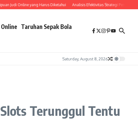
Judi Online yang Harus Diketahui
Analisis Efektivitas Strategi Pemerintah Da
 Online
Taruhan Sepak Bola
Saturday, August 8, 2026
 Slots Terunggul Tentu