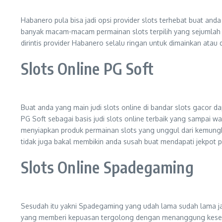
Habanero pula bisa jadi opsi provider slots terhebat buat 
banyak macam-macam permainan slots terpilih yang sejumlah 
dirintis provider Habanero selalu ringan untuk dimainkan atau
Slots Online PG Soft
Buat anda yang main judi slots online di bandar slots gacor 
PG Soft sebagai basis judi slots online terbaik yang sampai w
menyiapkan produk permainan slots yang unggul dari kemungki
tidak juga bakal membikin anda susah buat mendapati jekpot pa
Slots Online Spadegaming
Sesudah itu yakni Spadegaming yang udah lama sudah lama jad
yang memberi kepuasan tergolong dengan menanggung kesempat