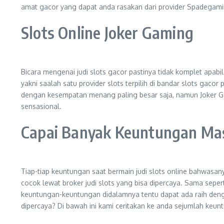
amat gacor yang dapat anda rasakan dari provider Spadegamin
Slots Online Joker Gaming
Bicara mengenai judi slots gacor pastinya tidak komplet apabi
yakni saalah satu provider slots terpilih di bandar slots gaco
dengan kesempatan menang paling besar saja, namun Joker Ga
sensasional.
Capai Banyak Keuntungan Mas
Tiap-tiap keuntungan saat bermain judi slots online bahwasan
cocok lewat broker judi slots yang bisa dipercaya. Sama sepe
keuntungan-keuntungan didalamnya tentu dapat ada raih deng
dipercaya? Di bawah ini kami ceritakan ke anda sejumlah keun