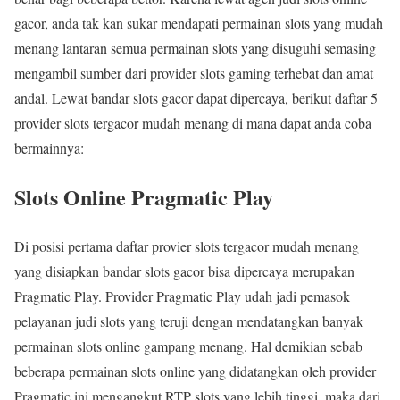
gacor, anda tak kan sukar mendapati permainan slots yang mudah
menang lantaran semua permainan slots yang disuguhi semasing
mengambil sumber dari provider slots gaming terhebat dan amat
andal. Lewat bandar slots gacor dapat dipercaya, berikut daftar 5
provider slots tergacor mudah menang di mana dapat anda coba
bermainnya:
Slots Online Pragmatic Play
Di posisi pertama daftar provier slots tergacor mudah menang
yang disiapkan bandar slots gacor bisa dipercaya merupakan
Pragmatic Play. Provider Pragmatic Play udah jadi pemasok
pelayanan judi slots yang teruji dengan mendatangkan banyak
permainan slots online gampang menang. Hal demikian sebab
beberapa permainan slots online yang didatangkan oleh provider
Pragmatic ini mengangkut RTP slots yang lebih tinggi, maka dari