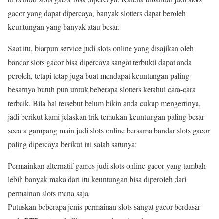
gacor yang dapat dipercaya, banyak slotters dapat beroleh
keuntungan yang banyak atau besar.
Saat itu, biarpun service judi slots online yang disajikan oleh
bandar slots gacor bisa dipercaya sangat terbukti dapat anda
peroleh, tetapi tetap juga buat mendapat keuntungan paling
besarnya butuh pun untuk beberapa slotters ketahui cara-cara
terbaik. Bila hal tersebut belum bikin anda cukup mengertinya,
jadi berikut kami jelaskan trik temukan keuntungan paling besar
secara gampang main judi slots online bersama bandar slots gacor
paling dipercaya berikut ini salah satunya:
Permainkan alternatif games judi slots online gacor yang tambah
lebih banyak maka dari itu keuntungan bisa diperoleh dari
permainan slots mana saja.
Putuskan beberapa jenis permainan slots sangat gacor berdasar