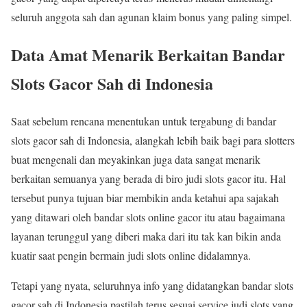
seluruh anggota sah dan agunan klaim bonus yang paling simpel.
Data Amat Menarik Berkaitan Bandar
Slots Gacor Sah di Indonesia
Saat sebelum rencana menentukan untuk tergabung di bandar
slots gacor sah di Indonesia, alangkah lebih baik bagi para slotters
buat mengenali dan meyakinkan juga data sangat menarik
berkaitan semuanya yang berada di biro judi slots gacor itu. Hal
tersebut punya tujuan biar membikin anda ketahui apa sajakah
yang ditawari oleh bandar slots online gacor itu atau bagaimana
layanan terunggul yang diberi maka dari itu tak kan bikin anda
kuatir saat pengin bermain judi slots online didalamnya.
Tetapi yang nyata, seluruhnya info yang didatangkan bandar slots
gacor sah di Indonesia pastilah terus sesuai service judi slots yang