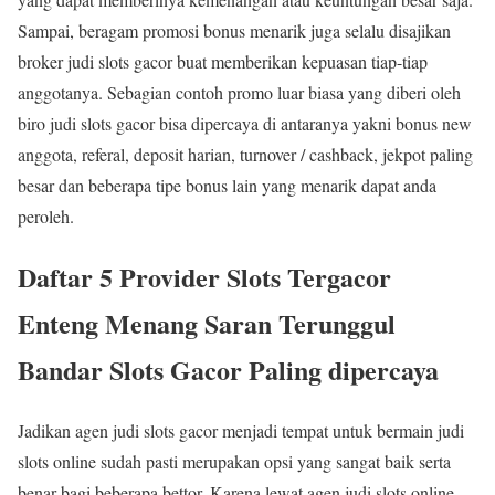
Sampai, beragam promosi bonus menarik juga selalu disajikan
broker judi slots gacor buat memberikan kepuasan tiap-tiap
anggotanya. Sebagian contoh promo luar biasa yang diberi oleh
biro judi slots gacor bisa dipercaya di antaranya yakni bonus new
anggota, referal, deposit harian, turnover / cashback, jekpot paling
besar dan beberapa tipe bonus lain yang menarik dapat anda
peroleh.
Daftar 5 Provider Slots Tergacor
Enteng Menang Saran Terunggul
Bandar Slots Gacor Paling dipercaya
Jadikan agen judi slots gacor menjadi tempat untuk bermain judi
slots online sudah pasti merupakan opsi yang sangat baik serta
benar bagi beberapa bettor. Karena lewat agen judi slots online