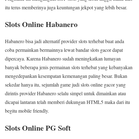
itu terus memberinya juga keuntungan jekpot yang lebih besar.
Slots Online Habanero
Habanero bisa jadi alternatif provider slots terhebat buat anda
coba permainkan bermainnya lewat bandar slots gacor dapat
dipercaya. Karena Habanero sudah meningkatkan lumayan
banyak beberapa jenis permainan slots terhebat yang kebanyakan
mengedepankan kesempatan kemenangan paling besar. Bukan
sekedar hanya itu, sejumlah game judi slots online gacor yang
dirintis provider Habanero selalu simpel untuk dimainkan atau
dicapai lantaran telah memberi dukungan HTML5 maka dari itu
begitu mobile friendly.
Slots Online PG Soft