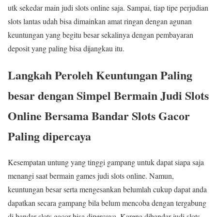
utk sekedar main judi slots online saja. Sampai, tiap tipe perjudian
slots lantas udah bisa dimainkan amat ringan dengan agunan
keuntungan yang begitu besar sekalinya dengan pembayaran
deposit yang paling bisa dijangkau itu.
Langkah Peroleh Keuntungan Paling
besar dengan Simpel Bermain Judi Slots
Online Bersama Bandar Slots Gacor
Paling dipercaya
Kesempatan untung yang tinggi gampang untuk dapat siapa saja
menangi saat bermain games judi slots online. Namun,
keuntungan besar serta mengesankan belumlah cukup dapat anda
dapatkan secara gampang bila belum mencoba dengan tergabung
di bandar slots gacor bisa dipercaya. Karena dibandar judi slots