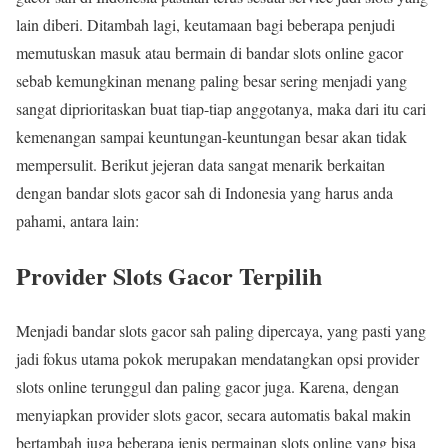
lain diberi. Ditambah lagi, keutamaan bagi beberapa penjudi
memutuskan masuk atau bermain di bandar slots online gacor
sebab kemungkinan menang paling besar sering menjadi yang
sangat diprioritaskan buat tiap-tiap anggotanya, maka dari itu cari
kemenangan sampai keuntungan-keuntungan besar akan tidak
mempersulit. Berikut jejeran data sangat menarik berkaitan
dengan bandar slots gacor sah di Indonesia yang harus anda
pahami, antara lain:
Provider Slots Gacor Terpilih
Menjadi bandar slots gacor sah paling dipercaya, yang pasti yang
jadi fokus utama pokok merupakan mendatangkan opsi provider
slots online terunggul dan paling gacor juga. Karena, dengan
menyiapkan provider slots gacor, secara automatis bakal makin
bertambah juga beberapa jenis permainan slots online yang bisa