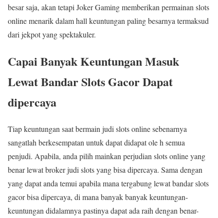
besar saja, akan tetapi Joker Gaming memberikan permainan slots
online menarik dalam hall keuntungan paling besarnya termaksud
dari jekpot yang spektakuler.
Capai Banyak Keuntungan Masuk
Lewat Bandar Slots Gacor Dapat
dipercaya
Tiap keuntungan saat bermain judi slots online sebenarnya
sangatlah berkesempatan untuk dapat didapat ole h semua
penjudi. Apabila, anda pilih mainkan perjudian slots online yang
benar lewat broker judi slots yang bisa dipercaya. Sama dengan
yang dapat anda temui apabila mana tergabung lewat bandar slots
gacor bisa dipercaya, di mana banyak banyak keuntungan-
keuntungan didalamnya pastinya dapat ada raih dengan benar-