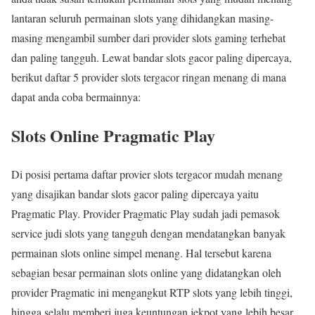
lantaran seluruh permainan slots yang dihidangkan masing-
masing mengambil sumber dari provider slots gaming terhebat
dan paling tangguh. Lewat bandar slots gacor paling dipercaya,
berikut daftar 5 provider slots tergacor ringan menang di mana
dapat anda coba bermainnya:
Slots Online Pragmatic Play
Di posisi pertama daftar provier slots tergacor mudah menang
yang disajikan bandar slots gacor paling dipercaya yaitu
Pragmatic Play. Provider Pragmatic Play sudah jadi pemasok
service judi slots yang tangguh dengan mendatangkan banyak
permainan slots online simpel menang. Hal tersebut karena
sebagian besar permainan slots online yang didatangkan oleh
provider Pragmatic ini mengangkut RTP slots yang lebih tinggi,
hingga selalu memberi juga keuntungan jekpot yang lebih besar.