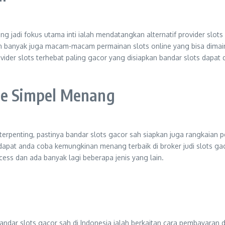
ng jadi fokus utama inti ialah mendatangkan alternatif provider slot
in banyak juga macam-macam permainan slots online yang bisa dimain
vider slots terhebat paling gacor yang disiapkan bandar slots dapat
te Simpel Menang
rpenting, pastinya bandar slots gacor sah siapkan juga rangkaian 
dapat anda coba kemungkinan menang terbaik di broker judi slots gac
ess dan ada banyak lagi beberapa jenis yang lain.
 bandar slots gacor sah di Indonesia ialah berkaitan cara pembayar