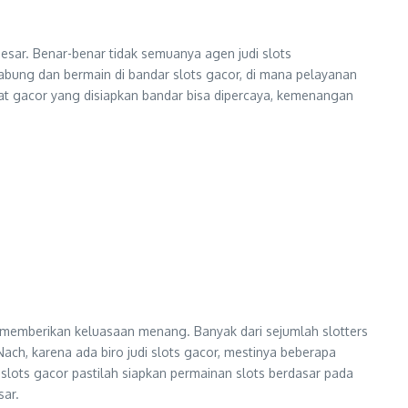
sar. Benar-benar tidak semuanya agen judi slots
bung dan bermain di bandar slots gacor, di mana pelayanan
amat gacor yang disiapkan bandar bisa dipercaya, kemenangan
m memberikan keluasaan menang. Banyak dari sejumlah slotters
ch, karena ada biro judi slots gacor, mestinya beberapa
i slots gacor pastilah siapkan permainan slots berdasar pada
ar.