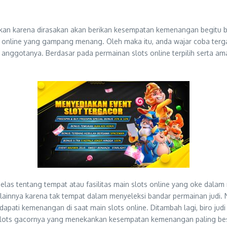
nkan karena dirasakan akan berikan kesempatan kemenangan begitu be
s online yang gampang menang. Oleh maka itu, anda wajar coba terga
ak anggotanya. Berdasar pada permainan slots online terpilih serta 
elas tentang tempat atau fasilitas main slots online yang oke dala
nnya karena tak tempat dalam menyeleksi bandar permainan judi. Na
dapati kemenangan di saat main slots online. Ditambah lagi, biro jud
slots gacornya yang menekankan kesempatan kemenangan paling bes