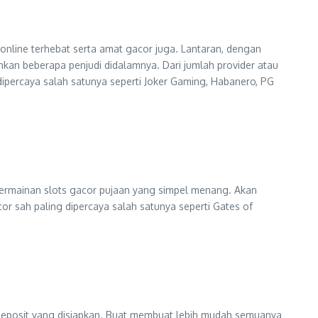
s online terhebat serta amat gacor juga. Lantaran, dengan
kan beberapa penjudi didalamnya. Dari jumlah provider atau
 dipercaya salah satunya seperti Joker Gaming, Habanero, PG
permainan slots gacor pujaan yang simpel menang. Akan
or sah paling dipercaya salah satunya seperti Gates of
an deposit yang disiapkan. Buat membuat lebih mudah semuanya