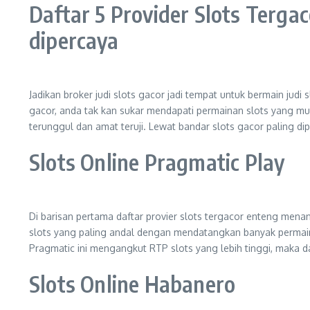
Daftar 5 Provider Slots Terg
dipercaya
Jadikan broker judi slots gacor jadi tempat untuk bermain judi
gacor, anda tak kan sukar mendapati permainan slots yang m
terunggul dan amat teruji. Lewat bandar slots gacor paling d
Slots Online Pragmatic Play
Di barisan pertama daftar provier slots tergacor enteng menan
slots yang paling andal dengan mendatangkan banyak permain
Pragmatic ini mengangkut RTP slots yang lebih tinggi, maka da
Slots Online Habanero