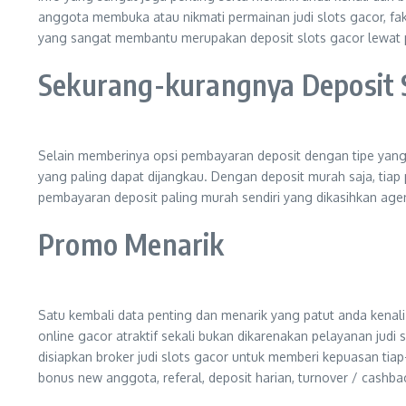
anggota membuka atau nikmati permainan judi slots gacor, fak
yang sangat membantu merupakan deposit slots gacor lewat 
Sekurang-kurangnya Deposit 
Selain memberinya opsi pembayaran deposit dengan tipe yang 
yang paling dapat dijangkau. Dengan deposit murah saja, tia
pembayaran deposit paling murah sendiri yang dikasihkan agen 
Promo Menarik
Satu kembali data penting dan menarik yang patut anda kenali
online gacor atraktif sekali bukan dikarenakan pelayanan jud
disiapkan broker judi slots gacor untuk memberi kepuasan tiap
bonus new anggota, referal, deposit harian, turnover / cashba