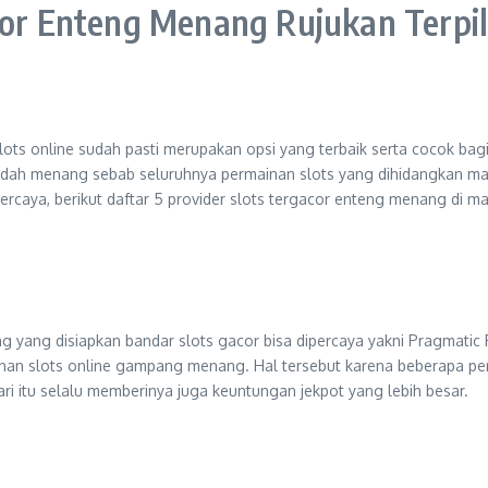
acor Enteng Menang Rujukan Terpi
 slots online sudah pasti merupakan opsi yang terbaik serta cocok bag
udah menang sebab seluruhnya permainan slots yang dihidangkan ma
ipercaya, berikut daftar 5 provider slots tergacor enteng menang di 
g yang disiapkan bandar slots gacor bisa dipercaya yakni Pragmatic Pl
an slots online gampang menang. Hal tersebut karena beberapa perm
ri itu selalu memberinya juga keuntungan jekpot yang lebih besar.