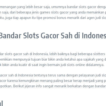
nangan yang lebih besar saja, umumnya bandar slots gacor dengan s
n saja, dari beberapa jenis games slots gacor yang anda memainkan p
u, juga tiap apapun itu tipe promosi bonus menarik dari agen judi s
andar Slots Gacor Sah di Indones
slots gacor sah di Indonesia, lebih baiknya bagi beberapa slotters
l demikian mempunyai tujuan biar bikin anda ketahui apa sajakah yang
ikin anda kuatir di saat ingin bermain judi slots online didalamnya.
acor sah di Indonesia tentunya terus sama dengan pelayanan judi slot
acor karena kemungkinan menang paling besar kerap menjadi yang pal
kan. Berikut jejeran info sangat menarik berkaitan dengan bandar s
l