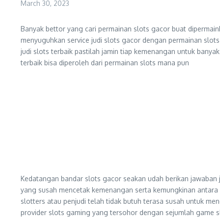
March 30, 2023
Banyak bettor yang cari permainan slots gacor buat dipermai
menyuguhkan service judi slots gacor dengan permainan slot
judi slots terbaik pastilah jamin tiap kemenangan untuk bany
terbaik bisa diperoleh dari permainan slots mana pun
Kedatangan bandar slots gacor seakan udah berikan jawaban j
yang susah mencetak kemenangan serta kemungkinan antara lai
slotters atau penjudi telah tidak butuh terasa susah untuk men
provider slots gaming yang tersohor dengan sejumlah game 