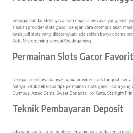
Sebagai bandar slots gacor sah dapat dipercaya, yang pasti ya
siapkan provider slots gacor, dengan cara otomatis akan mak
basis judi slots yang didatangkan, ada sekian banyak nama pro
Soft, Microgaming sampai Spadegaming.
Permainan Slots Gacor Favori
Dengan membawa banyak nama provider slots tangguh serta te
halnya untuk beberapa tipe permainan slots gacor idola yang 
Olympus, Aztec Gems, Sweet Bonanza, Koi Gate, Starlight Princ
Teknik Pembayaran Deposit
Info yang sangat juga penting serta menarik anda kenali dari