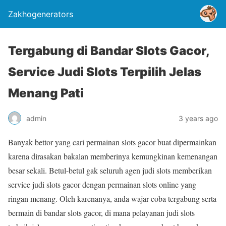
Zakhogenerators
Tergabung di Bandar Slots Gacor,
Service Judi Slots Terpilih Jelas
Menang Pati
admin
3 years ago
Banyak bettor yang cari permainan slots gacor buat dipermainkan
karena dirasakan bakalan memberinya kemungkinan kemenangan
besar sekali. Betul-betul gak seluruh agen judi slots memberikan
service judi slots gacor dengan permainan slots online yang
ringan menang. Oleh karenanya, anda wajar coba tergabung serta
bermain di bandar slots gacor, di mana pelayanan judi slots