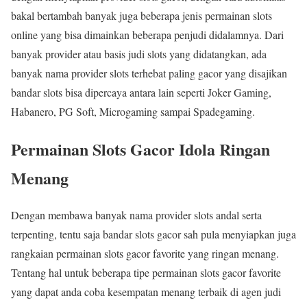
bakal bertambah banyak juga beberapa jenis permainan slots
online yang bisa dimainkan beberapa penjudi didalamnya. Dari
banyak provider atau basis judi slots yang didatangkan, ada
banyak nama provider slots terhebat paling gacor yang disajikan
bandar slots bisa dipercaya antara lain seperti Joker Gaming,
Habanero, PG Soft, Microgaming sampai Spadegaming.
Permainan Slots Gacor Idola Ringan
Menang
Dengan membawa banyak nama provider slots andal serta
terpenting, tentu saja bandar slots gacor sah pula menyiapkan juga
rangkaian permainan slots gacor favorite yang ringan menang.
Tentang hal untuk beberapa tipe permainan slots gacor favorite
yang dapat anda coba kesempatan menang terbaik di agen judi