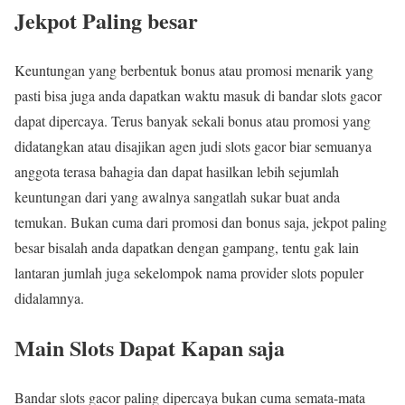
Jekpot Paling besar
Keuntungan yang berbentuk bonus atau promosi menarik yang
pasti bisa juga anda dapatkan waktu masuk di bandar slots gacor
dapat dipercaya. Terus banyak sekali bonus atau promosi yang
didatangkan atau disajikan agen judi slots gacor biar semuanya
anggota terasa bahagia dan dapat hasilkan lebih sejumlah
keuntungan dari yang awalnya sangatlah sukar buat anda
temukan. Bukan cuma dari promosi dan bonus saja, jekpot paling
besar bisalah anda dapatkan dengan gampang, tentu gak lain
lantaran jumlah juga sekelompok nama provider slots populer
didalamnya.
Main Slots Dapat Kapan saja
Bandar slots gacor paling dipercaya bukan cuma semata-mata