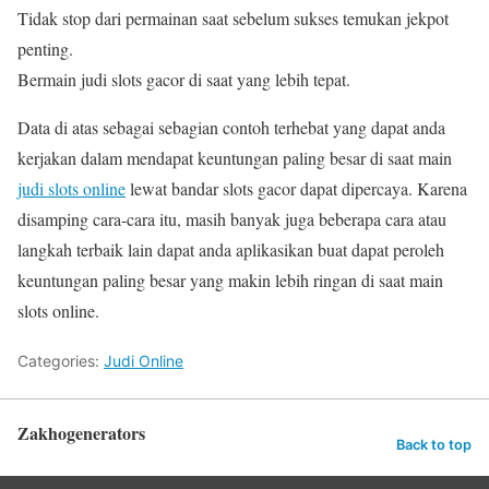
Tidak stop dari permainan saat sebelum sukses temukan jekpot
penting.
Bermain judi slots gacor di saat yang lebih tepat.
Data di atas sebagai sebagian contoh terhebat yang dapat anda
kerjakan dalam mendapat keuntungan paling besar di saat main
judi slots online
lewat bandar slots gacor dapat dipercaya. Karena
disamping cara-cara itu, masih banyak juga beberapa cara atau
langkah terbaik lain dapat anda aplikasikan buat dapat peroleh
keuntungan paling besar yang makin lebih ringan di saat main
slots online.
Categories:
Judi Online
Zakhogenerators
Back to top