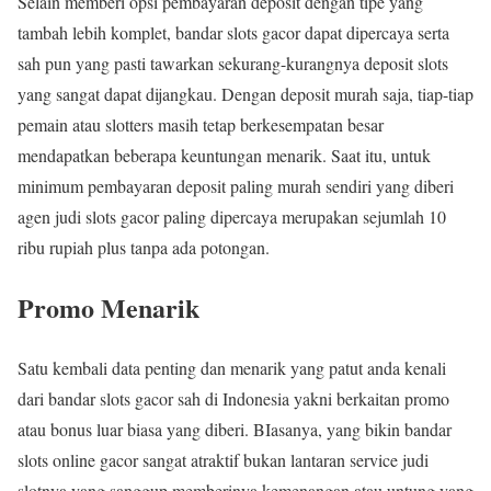
Selain memberi opsi pembayaran deposit dengan tipe yang
tambah lebih komplet, bandar slots gacor dapat dipercaya serta
sah pun yang pasti tawarkan sekurang-kurangnya deposit slots
yang sangat dapat dijangkau. Dengan deposit murah saja, tiap-tiap
pemain atau slotters masih tetap berkesempatan besar
mendapatkan beberapa keuntungan menarik. Saat itu, untuk
minimum pembayaran deposit paling murah sendiri yang diberi
agen judi slots gacor paling dipercaya merupakan sejumlah 10
ribu rupiah plus tanpa ada potongan.
Promo Menarik
Satu kembali data penting dan menarik yang patut anda kenali
dari bandar slots gacor sah di Indonesia yakni berkaitan promo
atau bonus luar biasa yang diberi. BIasanya, yang bikin bandar
slots online gacor sangat atraktif bukan lantaran service judi
slotnya yang sanggup memberinya kemenangan atau untung yang