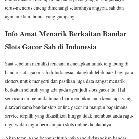
terus-menerus enteng dimenangi seluruhnya anggota sah dan
agunan klaim bonus yang gampang.
Info Amat Menarik Berkaitan Bandar
Slots Gacor Sah di Indonesia
Saat sebelum memiliki rencana menetapkan untuk tergabung di
bandar slots gacor sah di Indonesia, alangkah lebih baik bagi para
slotters untuk mengerti dan pastikan juga data sangat menarik
berkaitan seluruh yang ada pada agen judi slots gacor itu. Hal
semacam itu memiliki tujuan biar membikin anda kenal apa yang
ditawari sama bandar slots online gacor itu maupun bagaimana
service terpilih yang dikasihkan hingga tidak membuat anda ragu-
ragu waktu ingin bermain judi slots online didalamnya.
Akan tetapi yang benar, seluruh info yang didatangkan bandar