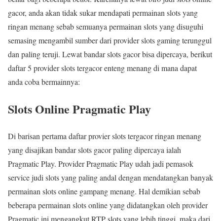
gacor, anda akan tidak sukar mendapati permainan slots yang
ringan menang sebab semuanya permainan slots yang disuguhi
semasing mengambil sumber dari provider slots gaming terunggul
dan paling teruji. Lewat bandar slots gacor bisa dipercaya, berikut
daftar 5 provider slots tergacor enteng menang di mana dapat
anda coba bermainnya:
Slots Online Pragmatic Play
Di barisan pertama daftar provier slots tergacor ringan menang
yang disajikan bandar slots gacor paling dipercaya ialah
Pragmatic Play. Provider Pragmatic Play udah jadi pemasok
service judi slots yang paling andal dengan mendatangkan banyak
permainan slots online gampang menang. Hal demikian sebab
beberapa permainan slots online yang didatangkan oleh provider
Pragmatic ini mengangkut RTP slots yang lebih tinggi, maka dari