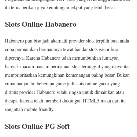
itu terus berikan juga keuntungan jekpot yang lebih besar.
Slots Online Habanero
Habanero pun bisa jadi alternatif provider slots terpilih buat anda
coba permainkan bermainnya lewat bandar slots gacor bisa
dipercaya. Karena Habanero udah menumbuhkan lumayan
banyak macam-macam permainan slots terunggul yang mayoritas
memprioritaskan kemungkinan kemenangan paling besar. Bukan
cuma hanya itu, beberapa game judi slots online gacor yang
dirintis provider Habanero selalu ringan untuk dimainkan atau
dicapai karena telah memberi dukungan HTML5 maka dari itu
sangatlah mobile friendly.
Slots Online PG Soft