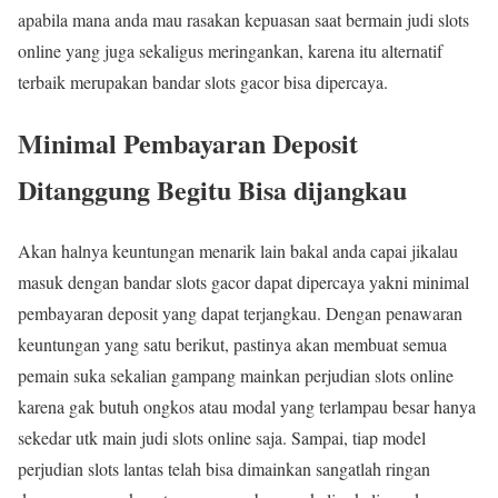
apabila mana anda mau rasakan kepuasan saat bermain judi slots
online yang juga sekaligus meringankan, karena itu alternatif
terbaik merupakan bandar slots gacor bisa dipercaya.
Minimal Pembayaran Deposit
Ditanggung Begitu Bisa dijangkau
Akan halnya keuntungan menarik lain bakal anda capai jikalau
masuk dengan bandar slots gacor dapat dipercaya yakni minimal
pembayaran deposit yang dapat terjangkau. Dengan penawaran
keuntungan yang satu berikut, pastinya akan membuat semua
pemain suka sekalian gampang mainkan perjudian slots online
karena gak butuh ongkos atau modal yang terlampau besar hanya
sekedar utk main judi slots online saja. Sampai, tiap model
perjudian slots lantas telah bisa dimainkan sangatlah ringan