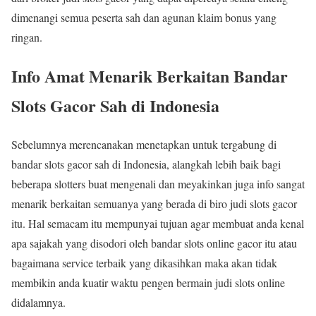
dimenangi semua peserta sah dan agunan klaim bonus yang
ringan.
Info Amat Menarik Berkaitan Bandar
Slots Gacor Sah di Indonesia
Sebelumnya merencanakan menetapkan untuk tergabung di
bandar slots gacor sah di Indonesia, alangkah lebih baik bagi
beberapa slotters buat mengenali dan meyakinkan juga info sangat
menarik berkaitan semuanya yang berada di biro judi slots gacor
itu. Hal semacam itu mempunyai tujuan agar membuat anda kenal
apa sajakah yang disodori oleh bandar slots online gacor itu atau
bagaimana service terbaik yang dikasihkan maka akan tidak
membikin anda kuatir waktu pengen bermain judi slots online
didalamnya.