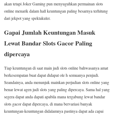
akan tetapi Joker Gaming pun menyuguhkan permainan slots
online menarik dalam hall keuntungan paling besarnya terhitung
dari jekpot yang spektakuler.
Gapai Jumlah Keuntungan Masuk
Lewat Bandar Slots Gacor Paling
dipercaya
Tiap keuntungan di saat main judi slots online bahwasanya amat
berkesempatan buat dapat didapat ole h semuanya penjudi.
Seandainya, anda menunjuk mainkan perjudian slots online yang
benar lewat agen judi slots yang paling dipercaya. Sama hal yang
segera dapat anda dapati apabila mana tergabung lewat bandar
slots gacor dapat dipercaya, di mana bervariasi banyak
keuntungan-keuntungan didalamnya pastinya dapat ada capai