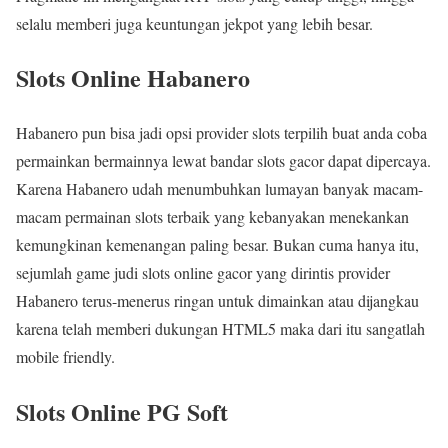
selalu memberi juga keuntungan jekpot yang lebih besar.
Slots Online Habanero
Habanero pun bisa jadi opsi provider slots terpilih buat anda coba
permainkan bermainnya lewat bandar slots gacor dapat dipercaya.
Karena Habanero udah menumbuhkan lumayan banyak macam-
macam permainan slots terbaik yang kebanyakan menekankan
kemungkinan kemenangan paling besar. Bukan cuma hanya itu,
sejumlah game judi slots online gacor yang dirintis provider
Habanero terus-menerus ringan untuk dimainkan atau dijangkau
karena telah memberi dukungan HTML5 maka dari itu sangatlah
mobile friendly.
Slots Online PG Soft