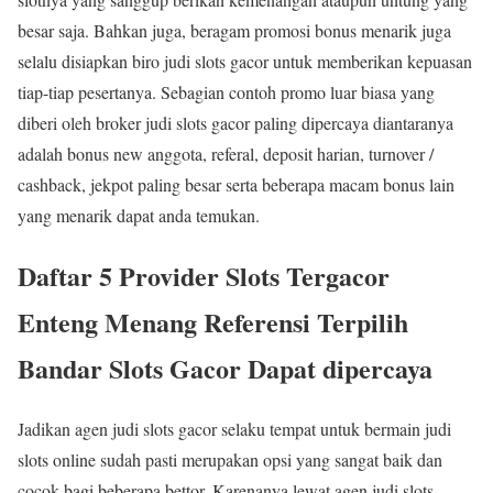
besar saja. Bahkan juga, beragam promosi bonus menarik juga
selalu disiapkan biro judi slots gacor untuk memberikan kepuasan
tiap-tiap pesertanya. Sebagian contoh promo luar biasa yang
diberi oleh broker judi slots gacor paling dipercaya diantaranya
adalah bonus new anggota, referal, deposit harian, turnover /
cashback, jekpot paling besar serta beberapa macam bonus lain
yang menarik dapat anda temukan.
Daftar 5 Provider Slots Tergacor
Enteng Menang Referensi Terpilih
Bandar Slots Gacor Dapat dipercaya
Jadikan agen judi slots gacor selaku tempat untuk bermain judi
slots online sudah pasti merupakan opsi yang sangat baik dan
cocok bagi beberapa bettor. Karenanya lewat agen judi slots