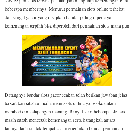
service judi slots terbaik pastilah jamin tiap-tiap kemenangan buat
beberapa member-nya. Menurut permainan slots online terhebat
dan sangat gacor yang disajikan bandar paling dipercaya,
kemenangan terpilih bisa diperoleh dari permainan slots mana pun
Datangnya bandar slots gacor seakan telah berikan jawaban jelas
terkait tempat atau media main slots online yang oke dalam
memberikan kelapangan menang. Banyak dari beberapa slotters
masih susah mencetak kemenangan serta barangkali antara
lainnya lantaran tak tempat saat menentukan bandar permainan