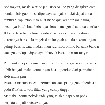
Sedangkan, meski service judi slots online yang disajikan oleh
bandar slots gacor bisa dipercaya sangat terbukti dapat anda
temukan, tapi tetap juga buat mendapat keuntungan paling
besarnya butuh buat beberapa slotters mengenal cara-cara terbaik.
Bila hal tersebut belum membuat anda cukup mengertinya,
karenanya berikut kami jelaskan langkah temukan keuntungan
paling besar secara mudah main judi slots online bersama bandar
slots gacor dapat dipercaya dibawah berikut ini misalnya:
Permainkan opsi permainan judi slots online gacor yang semakin
lebih banyak maka keuntungan bisa diperoleh dari permainan
slots mana pun.
Pastikan macam-macam permainan slots paling gacor berdasar
pada RTP serta volatilitas yang cukup tinggi.
Memakai bonus pokok anda yang telah didapatkan pada
perputaran judi slots awalnya.