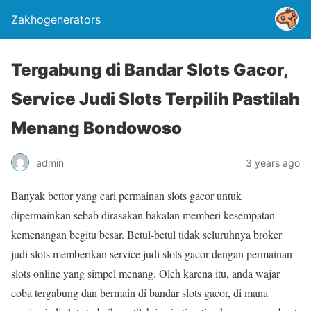
Zakhogenerators
Tergabung di Bandar Slots Gacor,
Service Judi Slots Terpilih Pastilah
Menang Bondowoso
admin
3 years ago
Banyak bettor yang cari permainan slots gacor untuk
dipermainkan sebab dirasakan bakalan memberi kesempatan
kemenangan begitu besar. Betul-betul tidak seluruhnya broker
judi slots memberikan service judi slots gacor dengan permainan
slots online yang simpel menang. Oleh karena itu, anda wajar
coba tergabung dan bermain di bandar slots gacor, di mana