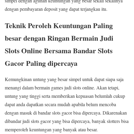
simpel dengan agunan keuntungan yang besar sekali sekalinya
dengan pembayaran deposit yang dapat terjangkau itu.
Teknik Peroleh Keuntungan Paling
besar dengan Ringan Bermain Judi
Slots Online Bersama Bandar Slots
Gacor Paling dipercaya
Kemungkinan untung yang besar simpel untuk dapat siapa saja
menangi dalam bermain games judi slots online. Akan tetapi,
untung yang tinggi serta memberikan kepuasan belumlah cukup
dapat anda dapatkan secara mudah apabila belum mencoba
dengan masuk di bandar slots gacor bisa dipercaya. Dikarenakan
dibandar judi slots gacor yang bisa dipercaya, banyak slotters bisa
memperoleh keuntungan yang banyak atau besar.