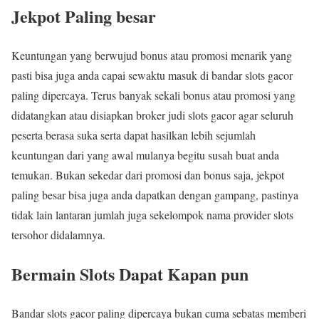
Jekpot Paling besar
Keuntungan yang berwujud bonus atau promosi menarik yang
pasti bisa juga anda capai sewaktu masuk di bandar slots gacor
paling dipercaya. Terus banyak sekali bonus atau promosi yang
didatangkan atau disiapkan broker judi slots gacor agar seluruh
peserta berasa suka serta dapat hasilkan lebih sejumlah
keuntungan dari yang awal mulanya begitu susah buat anda
temukan. Bukan sekedar dari promosi dan bonus saja, jekpot
paling besar bisa juga anda dapatkan dengan gampang, pastinya
tidak lain lantaran jumlah juga sekelompok nama provider slots
tersohor didalamnya.
Bermain Slots Dapat Kapan pun
Bandar slots gacor paling dipercaya bukan cuma sebatas memberi