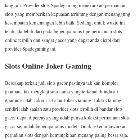
tangguh. Provider slots Spadegaming menekankan permainan
slots yang memberikan kepuasan terhitung dengan menanggung
kesempatan kemenangan lebih baik. Sedang, untuk waktu ini
telah ada lebih dari pada beberapa ratus tipe permainan slots
online terpilih dan sangat gacor yang dapat anda cicipi dari
provider Spadegaming ini.
Slots Online Joker Gaming
Bercakap terkait judi slots gacor pastinya tak kan komplet
jikamana tak mengkaji satu nama yang terkenal di industri
iGaming ialah Joker 123 atau Joker Gaming. Joker Gaming
sendiri ialah saalah satu provider slots terpilih di bandar slots
gacor dapat dipercaya yang udah punya koleksi permainan slots
gacor sejumlah beberapa ratus model. Tidak sekedar tawarkan
perjudian slots dengan kemungkinan menang paling besar saja,