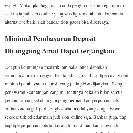
wallet . Maka, jika bagaimana anda pengin rasakan kepuasan di
saat main judi slots online yang sekaligus membantu, karena itu
alternatif terbaik ialah bandar slots gacor bisa dipercaya.
Minimal Pembayaran Deposit
Ditanggung Amat Dapat terjangkau
Adapun keuntungan menarik lain bakal anda dapatkan
seandainya masuk dengan bandar slots gacor bisa dipercaya yakni
minimal pembayaran deposit yang paling bisa dijangkau. Dengan
penawaran keuntungan yang ini, tentunya bakalan bikin semua
pemain senang sekalian gampang permainkan perjudian slots
online karena gak perlu ongkos atau modal yang sangat besar
sekedar utk sekedar main judi slots online saja. Bahkan juga, tiap-
tiap tipe perjudian slots lantas udah bisa dimainkan sangatlah