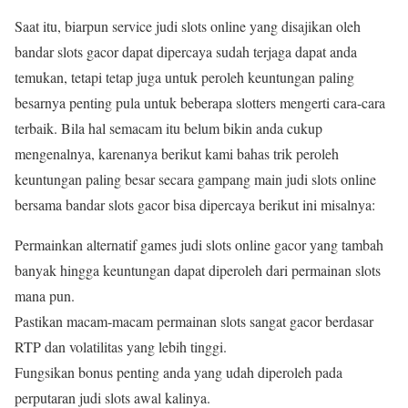
Saat itu, biarpun service judi slots online yang disajikan oleh
bandar slots gacor dapat dipercaya sudah terjaga dapat anda
temukan, tetapi tetap juga untuk peroleh keuntungan paling
besarnya penting pula untuk beberapa slotters mengerti cara-cara
terbaik. Bila hal semacam itu belum bikin anda cukup
mengenalnya, karenanya berikut kami bahas trik peroleh
keuntungan paling besar secara gampang main judi slots online
bersama bandar slots gacor bisa dipercaya berikut ini misalnya:
Permainkan alternatif games judi slots online gacor yang tambah
banyak hingga keuntungan dapat diperoleh dari permainan slots
mana pun.
Pastikan macam-macam permainan slots sangat gacor berdasar
RTP dan volatilitas yang lebih tinggi.
Fungsikan bonus penting anda yang udah diperoleh pada
perputaran judi slots awal kalinya.