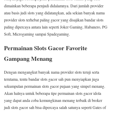
dimainkan beberapa penjudi didalamnya. Dari jumlah provider
atau basis judi slots yang didatangkan, ada sekian banyak nama
provider slots terhebat paling gacor yang disajikan bandar slots
paling dipercaya antara lain seperti Joker Gaming, Habanero, PG
Soft, Microgaming sampai Spadegaming.
Permainan Slots Gacor Favorite
Gampang Menang
Dengan mengangkut banyak nama provider slots teruji serta
terutama, tentu bandar slots gacor sah pun menyiapkan juga
sekumpulan permainan slots gacor pujaan yang simpel menang.
Akan halnya untuk beberapa tipe permainan slots gacor idola
yang dapat anda coba kemungkinan menang terbaik di broker
judi slots gacor sah bisa dipercaya salah satunya seperti Gates of