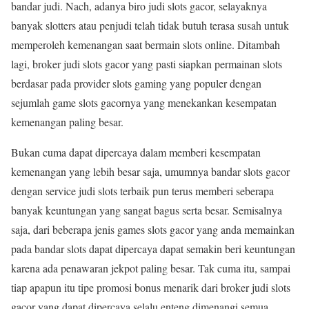
bandar judi. Nach, adanya biro judi slots gacor, selayaknya
banyak slotters atau penjudi telah tidak butuh terasa susah untuk
memperoleh kemenangan saat bermain slots online. Ditambah
lagi, broker judi slots gacor yang pasti siapkan permainan slots
berdasar pada provider slots gaming yang populer dengan
sejumlah game slots gacornya yang menekankan kesempatan
kemenangan paling besar.
Bukan cuma dapat dipercaya dalam memberi kesempatan
kemenangan yang lebih besar saja, umumnya bandar slots gacor
dengan service judi slots terbaik pun terus memberi seberapa
banyak keuntungan yang sangat bagus serta besar. Semisalnya
saja, dari beberapa jenis games slots gacor yang anda memainkan
pada bandar slots dapat dipercaya dapat semakin beri keuntungan
karena ada penawaran jekpot paling besar. Tak cuma itu, sampai
tiap apapun itu tipe promosi bonus menarik dari broker judi slots
gacor yang dapat dipercaya selalu enteng dimenangi semua