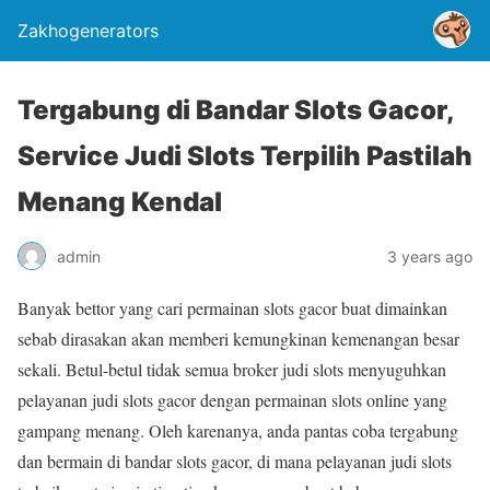
Zakhogenerators
Tergabung di Bandar Slots Gacor,
Service Judi Slots Terpilih Pastilah
Menang Kendal
admin
3 years ago
Banyak bettor yang cari permainan slots gacor buat dimainkan
sebab dirasakan akan memberi kemungkinan kemenangan besar
sekali. Betul-betul tidak semua broker judi slots menyuguhkan
pelayanan judi slots gacor dengan permainan slots online yang
gampang menang. Oleh karenanya, anda pantas coba tergabung
dan bermain di bandar slots gacor, di mana pelayanan judi slots