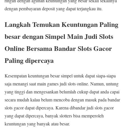
ringan dengan agunan keuntungan yang besar sekali sekalinya
dengan pembayaran deposit yang dapat terjangkau itu.
Langkah Temukan Keuntungan Paling
besar dengan Simpel Main Judi Slots
Online Bersama Bandar Slots Gacor
Paling dipercaya
Kesempatan keuntungan besar simpel untuk dapat siapa-siapa
saja menangi saat main games judi slots online. Namun, untung
yang tinggi dan mengesankan belumlah cukup dapat anda capai
secara mudah kalau belum mencoba dengan masuk pada bandar
slots gacor dapat dipercaya. Karena dibandar judi slots gacor
yang dapat dipercaya, banyak slotters bisa memperoleh
keuntungan yang banyak atau besar.