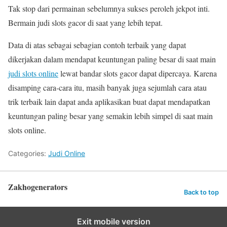
Tak stop dari permainan sebelumnya sukses peroleh jekpot inti.
Bermain judi slots gacor di saat yang lebih tepat.
Data di atas sebagai sebagian contoh terbaik yang dapat
dikerjakan dalam mendapat keuntungan paling besar di saat main
judi slots online
lewat bandar slots gacor dapat dipercaya. Karena
disamping cara-cara itu, masih banyak juga sejumlah cara atau
trik terbaik lain dapat anda aplikasikan buat dapat mendapatkan
keuntungan paling besar yang semakin lebih simpel di saat main
slots online.
Categories:
Judi Online
Zakhogenerators
Back to top
Exit mobile version