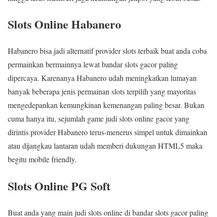
Slots Online Habanero
Habanero bisa jadi alternatif provider slots terbaik buat anda coba
permainkan bermainnya lewat bandar slots gacor paling
dipercaya. Karenanya Habanero udah meningkatkan lumayan
banyak beberapa jenis permainan slots terpilih yang mayoritas
mengedepankan kemungkinan kemenangan paling besar. Bukan
cuma hanya itu, sejumlah game judi slots online gacor yang
dirintis provider Habanero terus-menerus simpel untuk dimainkan
atau dijangkau lantaran udah memberi dukungan HTML5 maka
begitu mobile friendly.
Slots Online PG Soft
Buat anda yang main judi slots online di bandar slots gacor paling