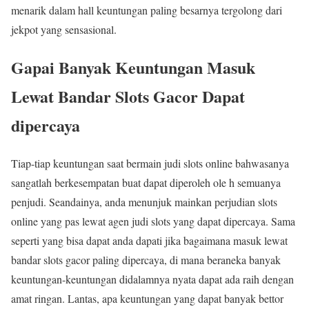
menarik dalam hall keuntungan paling besarnya tergolong dari
jekpot yang sensasional.
Gapai Banyak Keuntungan Masuk
Lewat Bandar Slots Gacor Dapat
dipercaya
Tiap-tiap keuntungan saat bermain judi slots online bahwasanya
sangatlah berkesempatan buat dapat diperoleh ole h semuanya
penjudi. Seandainya, anda menunjuk mainkan perjudian slots
online yang pas lewat agen judi slots yang dapat dipercaya. Sama
seperti yang bisa dapat anda dapati jika bagaimana masuk lewat
bandar slots gacor paling dipercaya, di mana beraneka banyak
keuntungan-keuntungan didalamnya nyata dapat ada raih dengan
amat ringan. Lantas, apa keuntungan yang dapat banyak bettor