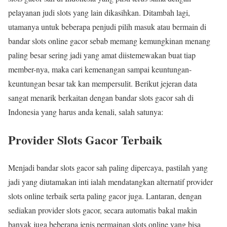
pelayanan judi slots yang lain dikasihkan. Ditambah lagi,
utamanya untuk beberapa penjudi pilih masuk atau bermain di
bandar slots online gacor sebab memang kemungkinan menang
paling besar sering jadi yang amat diistemewakan buat tiap
member-nya, maka cari kemenangan sampai keuntungan-
keuntungan besar tak kan mempersulit. Berikut jejeran data
sangat menarik berkaitan dengan bandar slots gacor sah di
Indonesia yang harus anda kenali, salah satunya:
Provider Slots Gacor Terbaik
Menjadi bandar slots gacor sah paling dipercaya, pastilah yang
jadi yang diutamakan inti ialah mendatangkan alternatif provider
slots online terbaik serta paling gacor juga. Lantaran, dengan
sediakan provider slots gacor, secara automatis bakal makin
banyak juga beberapa jenis permainan slots online yang bisa