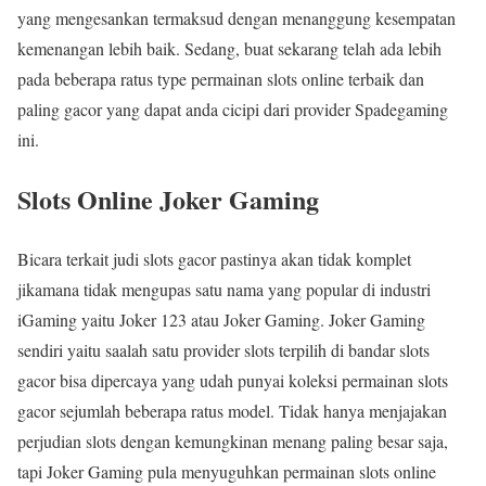
yang mengesankan termaksud dengan menanggung kesempatan
kemenangan lebih baik. Sedang, buat sekarang telah ada lebih
pada beberapa ratus type permainan slots online terbaik dan
paling gacor yang dapat anda cicipi dari provider Spadegaming
ini.
Slots Online Joker Gaming
Bicara terkait judi slots gacor pastinya akan tidak komplet
jikamana tidak mengupas satu nama yang popular di industri
iGaming yaitu Joker 123 atau Joker Gaming. Joker Gaming
sendiri yaitu saalah satu provider slots terpilih di bandar slots
gacor bisa dipercaya yang udah punyai koleksi permainan slots
gacor sejumlah beberapa ratus model. Tidak hanya menjajakan
perjudian slots dengan kemungkinan menang paling besar saja,
tapi Joker Gaming pula menyuguhkan permainan slots online