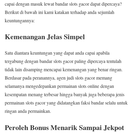
capai dengan masuk lewat bandar slots gacor dapat dipercaya?
Berikut di bawah ini kami katakan terhadap anda sejumlah
keuntungannya:
Kemenangan Jelas Simpel
Satu diantara keuntungan yang dapat anda capai apabila
tergabung dengan bandar slots gacor paling dipercaya tentulah
tidak lain disamping mencapai kemenangan yang benar ringan.
Berdasar pada peranannya, agen judi slots gacor memang
selamanya mengedepankan permainan slots online dengan
kesempatan menang terbesar hingga banyak juga beberapa jenis
permainan slots gacor yang didatangkan faksi bandar selalu untuk
ringan anda permainkan.
Peroleh Bonus Menarik Sampai Jekpot