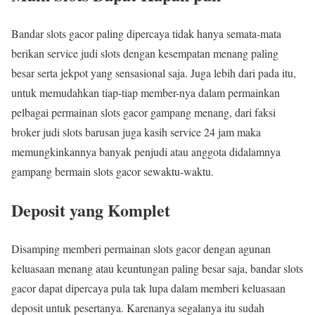
Bandar slots gacor paling dipercaya tidak hanya semata-mata
berikan service judi slots dengan kesempatan menang paling
besar serta jekpot yang sensasional saja. Juga lebih dari pada itu,
untuk memudahkan tiap-tiap member-nya dalam permainkan
pelbagai permainan slots gacor gampang menang, dari faksi
broker judi slots barusan juga kasih service 24 jam maka
memungkinkannya banyak penjudi atau anggota didalamnya
gampang bermain slots gacor sewaktu-waktu.
Deposit yang Komplet
Disamping memberi permainan slots gacor dengan agunan
keluasaan menang atau keuntungan paling besar saja, bandar slots
gacor dapat dipercaya pula tak lupa dalam memberi keluasaan
deposit untuk pesertanya. Karenanya segalanya itu sudah