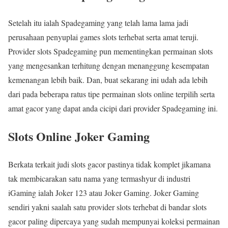
Setelah itu ialah Spadegaming yang telah lama lama jadi
perusahaan penyuplai games slots terhebat serta amat teruji.
Provider slots Spadegaming pun mementingkan permainan slots
yang mengesankan terhitung dengan menanggung kesempatan
kemenangan lebih baik. Dan, buat sekarang ini udah ada lebih
dari pada beberapa ratus tipe permainan slots online terpilih serta
amat gacor yang dapat anda cicipi dari provider Spadegaming ini.
Slots Online Joker Gaming
Berkata terkait judi slots gacor pastinya tidak komplet jikamana
tak membicarakan satu nama yang termashyur di industri
iGaming ialah Joker 123 atau Joker Gaming. Joker Gaming
sendiri yakni saalah satu provider slots terhebat di bandar slots
gacor paling dipercaya yang sudah mempunyai koleksi permainan