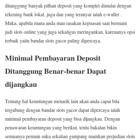
ditanggung banyak pilhan deposit yang komplet dimulai dengan
rekening bank lokal, juga dan yang teranyar ialah e-wallet .
Maka, apabila mana anda mau rasakan kepuasan saat bermain
judi slots online yang juga sekaligus meringankan, karenanya opsi
terbaik yaitu bandar slots gacor paling dipercaya.
Minimal Pembayaran Deposit
Ditanggung Benar-benar Dapat
dijangkau
Tentang hal keuntungan menarik lain akan anda capai bila
tergabung dengan bandar slots gacor dapat dipercaya ialah
minimal pembayaran deposit yang bisa dijangkau. Dengan
penawaran keuntungan yang berikut, tentu bakalan bikin
semuanya pemain suka sekalian gampang mainkan perjudian slots