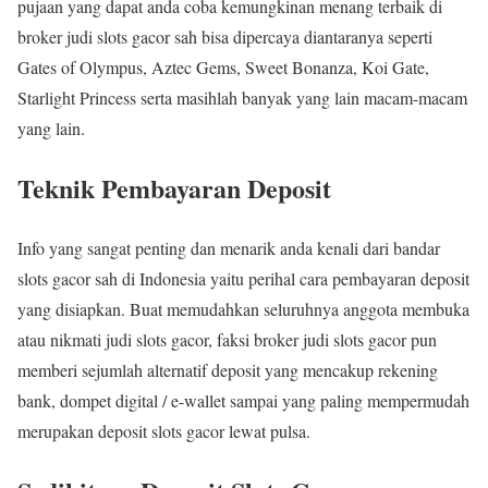
pujaan yang dapat anda coba kemungkinan menang terbaik di
broker judi slots gacor sah bisa dipercaya diantaranya seperti
Gates of Olympus, Aztec Gems, Sweet Bonanza, Koi Gate,
Starlight Princess serta masihlah banyak yang lain macam-macam
yang lain.
Teknik Pembayaran Deposit
Info yang sangat penting dan menarik anda kenali dari bandar
slots gacor sah di Indonesia yaitu perihal cara pembayaran deposit
yang disiapkan. Buat memudahkan seluruhnya anggota membuka
atau nikmati judi slots gacor, faksi broker judi slots gacor pun
memberi sejumlah alternatif deposit yang mencakup rekening
bank, dompet digital / e-wallet sampai yang paling mempermudah
merupakan deposit slots gacor lewat pulsa.