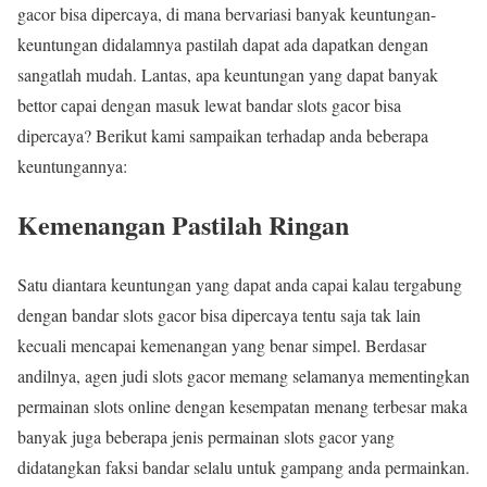
gacor bisa dipercaya, di mana bervariasi banyak keuntungan-
keuntungan didalamnya pastilah dapat ada dapatkan dengan
sangatlah mudah. Lantas, apa keuntungan yang dapat banyak
bettor capai dengan masuk lewat bandar slots gacor bisa
dipercaya? Berikut kami sampaikan terhadap anda beberapa
keuntungannya:
Kemenangan Pastilah Ringan
Satu diantara keuntungan yang dapat anda capai kalau tergabung
dengan bandar slots gacor bisa dipercaya tentu saja tak lain
kecuali mencapai kemenangan yang benar simpel. Berdasar
andilnya, agen judi slots gacor memang selamanya mementingkan
permainan slots online dengan kesempatan menang terbesar maka
banyak juga beberapa jenis permainan slots gacor yang
didatangkan faksi bandar selalu untuk gampang anda permainkan.