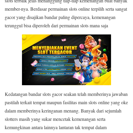
slots terbaik jelas menanggung tiap-tiap kemenangan buat banyak
member-nya. Berdasar permainan slots online terpilih serta sangat
gacor yang disajikan bandar paling dipercaya, kemenangan
terunggul bisa diperoleh dari permainan slots mana saja
Kedatangan bandar slots gacor seakan telah memberinya jawaban
pastilah terkait tempat maupun fasilitas main slots online yang oke
dalam memberinya keringanan menang. Banyak dari sejumlah
slotters masih yang sukar mencetak kemenangan serta
kemungkinan antara lainnya lantaran tak tempat dalam