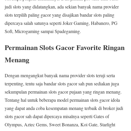
judi slots yang didatangkan, ada sekian banyak nama provider
slots terpilih paling gacor yang disajikan bandar slots paling
dipercaya salah satunya seperti Joker Gaming, Habanero, PG
Soft, Microgaming sampai Spadegaming.
Permainan Slots Gacor Favorite Ringan
Menang
Dengan mengangkut banyak nama provider slots teruji serta
terpenting, tentu saja bandar slots gacor sah pun sediakan juga
sekumpulan permainan slots gacor pujaan yang ringan menang.
Tentang hal untuk beberapa model permainan slots gacor idola
yang dapat anda coba kesempatan menang terbaik di broker judi
slots gacor sah dapat dipercaya misalnya seperti Gates of
Olympus, Aztec Gems, Sweet Bonanza, Koi Gate, Starlight