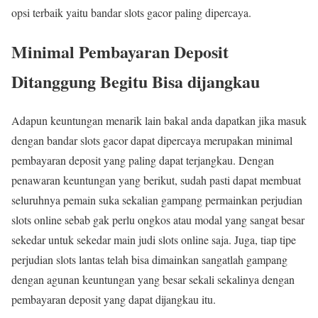
opsi terbaik yaitu bandar slots gacor paling dipercaya.
Minimal Pembayaran Deposit
Ditanggung Begitu Bisa dijangkau
Adapun keuntungan menarik lain bakal anda dapatkan jika masuk
dengan bandar slots gacor dapat dipercaya merupakan minimal
pembayaran deposit yang paling dapat terjangkau. Dengan
penawaran keuntungan yang berikut, sudah pasti dapat membuat
seluruhnya pemain suka sekalian gampang permainkan perjudian
slots online sebab gak perlu ongkos atau modal yang sangat besar
sekedar untuk sekedar main judi slots online saja. Juga, tiap tipe
perjudian slots lantas telah bisa dimainkan sangatlah gampang
dengan agunan keuntungan yang besar sekali sekalinya dengan
pembayaran deposit yang dapat dijangkau itu.