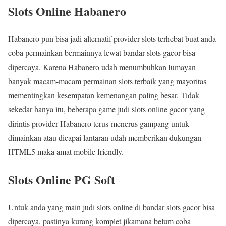
Slots Online Habanero
Habanero pun bisa jadi alternatif provider slots terhebat buat anda
coba permainkan bermainnya lewat bandar slots gacor bisa
dipercaya. Karena Habanero udah menumbuhkan lumayan
banyak macam-macam permainan slots terbaik yang mayoritas
mementingkan kesempatan kemenangan paling besar. Tidak
sekedar hanya itu, beberapa game judi slots online gacor yang
dirintis provider Habanero terus-menerus gampang untuk
dimainkan atau dicapai lantaran udah memberikan dukungan
HTML5 maka amat mobile friendly.
Slots Online PG Soft
Untuk anda yang main judi slots online di bandar slots gacor bisa
dipercaya, pastinya kurang komplet jikamana belum coba