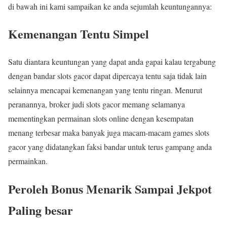
di bawah ini kami sampaikan ke anda sejumlah keuntungannya:
Kemenangan Tentu Simpel
Satu diantara keuntungan yang dapat anda gapai kalau tergabung
dengan bandar slots gacor dapat dipercaya tentu saja tidak lain
selainnya mencapai kemenangan yang tentu ringan. Menurut
peranannya, broker judi slots gacor memang selamanya
mementingkan permainan slots online dengan kesempatan
menang terbesar maka banyak juga macam-macam games slots
gacor yang didatangkan faksi bandar untuk terus gampang anda
permainkan.
Peroleh Bonus Menarik Sampai Jekpot
Paling besar