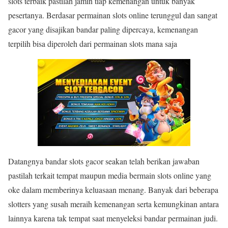
slots terbaik pastilah jamin tiap kemenangan untuk banyak
pesertanya. Berdasar permainan slots online terunggul dan sangat
gacor yang disajikan bandar paling dipercaya, kemenangan
terpilih bisa diperoleh dari permainan slots mana saja
Datangnya bandar slots gacor seakan telah berikan jawaban
pastilah terkait tempat maupun media bermain slots online yang
oke dalam memberinya keluasaan menang. Banyak dari beberapa
slotters yang susah meraih kemenangan serta kemungkinan antara
lainnya karena tak tempat saat menyeleksi bandar permainan judi.