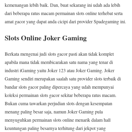
kemenangan lebih baik. Dan, buat sekarang ini udah ada lebih
dari beberapa ratus macam permainan slots online terhebat serta
amat gacor yang dapat anda cicipi dari provider Spadegaming ini.
Slots Online Joker Gaming
Berkata mengenai judi slots gacor pasti akan tidak komplet
apabila mana tidak membicarakan satu nama yang tenar di
industri iGaming yaitu Joker 123 atau Joker Gaming. Joker
Gaming sendiri merupakan saalah satu provider slots terbaik di
bandar slots gacor paling dipercaya yang udah mempunyai
koleksi permainan slots gacor sekitar beberapa ratus macam.
Bukan cuma tawarkan perjudian slots dengan kesempatan
menang paling besar saja, namun Joker Gaming pula
menyuguhkan permainan slots online menarik dalam hall
keuntungan paling besarnya terhitung dari jekpot yang