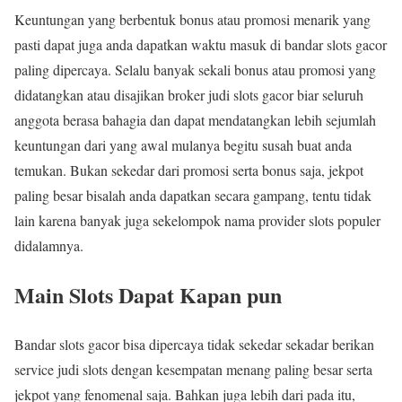
Keuntungan yang berbentuk bonus atau promosi menarik yang
pasti dapat juga anda dapatkan waktu masuk di bandar slots gacor
paling dipercaya. Selalu banyak sekali bonus atau promosi yang
didatangkan atau disajikan broker judi slots gacor biar seluruh
anggota berasa bahagia dan dapat mendatangkan lebih sejumlah
keuntungan dari yang awal mulanya begitu susah buat anda
temukan. Bukan sekedar dari promosi serta bonus saja, jekpot
paling besar bisalah anda dapatkan secara gampang, tentu tidak
lain karena banyak juga sekelompok nama provider slots populer
didalamnya.
Main Slots Dapat Kapan pun
Bandar slots gacor bisa dipercaya tidak sekedar sekadar berikan
service judi slots dengan kesempatan menang paling besar serta
jekpot yang fenomenal saja. Bahkan juga lebih dari pada itu,