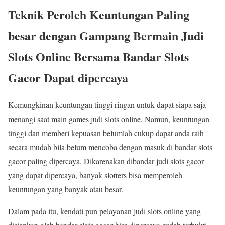
Teknik Peroleh Keuntungan Paling
besar dengan Gampang Bermain Judi
Slots Online Bersama Bandar Slots
Gacor Dapat dipercaya
Kemungkinan keuntungan tinggi ringan untuk dapat siapa saja
menangi saat main games judi slots online. Namun, keuntungan
tinggi dan memberi kepuasan belumlah cukup dapat anda raih
secara mudah bila belum mencoba dengan masuk di bandar slots
gacor paling dipercaya. Dikarenakan dibandar judi slots gacor
yang dapat dipercaya, banyak slotters bisa memperoleh
keuntungan yang banyak atau besar.
Dalam pada itu, kendati pun pelayanan judi slots online yang