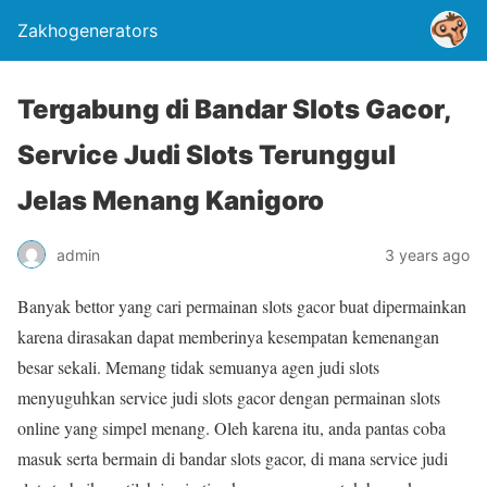
Zakhogenerators
Tergabung di Bandar Slots Gacor,
Service Judi Slots Terunggul
Jelas Menang Kanigoro
admin
3 years ago
Banyak bettor yang cari permainan slots gacor buat dipermainkan
karena dirasakan dapat memberinya kesempatan kemenangan
besar sekali. Memang tidak semuanya agen judi slots
menyuguhkan service judi slots gacor dengan permainan slots
online yang simpel menang. Oleh karena itu, anda pantas coba
masuk serta bermain di bandar slots gacor, di mana service judi