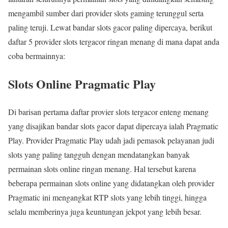
mengambil sumber dari provider slots gaming terunggul serta
paling teruji. Lewat bandar slots gacor paling dipercaya, berikut
daftar 5 provider slots tergacor ringan menang di mana dapat anda
coba bermainnya:
Slots Online Pragmatic Play
Di barisan pertama daftar provier slots tergacor enteng menang
yang disajikan bandar slots gacor dapat dipercaya ialah Pragmatic
Play. Provider Pragmatic Play udah jadi pemasok pelayanan judi
slots yang paling tangguh dengan mendatangkan banyak
permainan slots online ringan menang. Hal tersebut karena
beberapa permainan slots online yang didatangkan oleh provider
Pragmatic ini mengangkat RTP slots yang lebih tinggi, hingga
selalu memberinya juga keuntungan jekpot yang lebih besar.