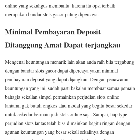
online yang sekaligus membantu, karena itu opsi terbaik
merupakan bandar slots gacor paling dipercaya.
Minimal Pembayaran Deposit
Ditanggung Amat Dapat terjangkau
Mengenai keuntungan menarik lain akan anda raih bila tergabung
dengan bandar slots gacor dapat dipercaya yakni minimal
pembayaran deposit yang dapat dijangkau. Dengan penawaran
keuntungan yang ini, sudah pasti bakalan membuat semua pemain
bahagia sekalian simpel permainkan perjudian slots online
lantaran gak butuh ongkos atau modal yang begitu besar sekedar
untuk sekedar bermain judi slots online saja. Sampai, tiap type
perjudian slots lantas telah bisa dimainkan begitu ringan dengan
agunan keuntungan yang besar sekali sekalinya dengan