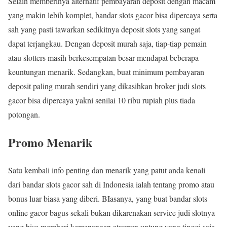
Selain memberinya alternatif pembayaran deposit dengan macam
yang makin lebih komplet, bandar slots gacor bisa dipercaya serta
sah yang pasti tawarkan sedikitnya deposit slots yang sangat
dapat terjangkau. Dengan deposit murah saja, tiap-tiap pemain
atau slotters masih berkesempatan besar mendapat beberapa
keuntungan menarik. Sedangkan, buat minimum pembayaran
deposit paling murah sendiri yang dikasihkan broker judi slots
gacor bisa dipercaya yakni senilai 10 ribu rupiah plus tiada
potongan.
Promo Menarik
Satu kembali info penting dan menarik yang patut anda kenali
dari bandar slots gacor sah di Indonesia ialah tentang promo atau
bonus luar biasa yang diberi. BIasanya, yang buat bandar slots
online gacor bagus sekali bukan dikarenakan service judi slotnya
yang bisa memberi kemenangan ataupun untung yang tinggi saja.