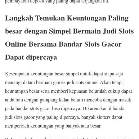
pembayaran deposit yang paling dapat terjangkau itu.
Langkah Temukan Keuntungan Paling
besar dengan Simpel Bermain Judi Slots
Online Bersama Bandar Slots Gacor
Dapat dipercaya
Kesempatan keuntungan besar simpel untuk dapat siapa saja
menangi dalam bermain games judi slots online. Akan tetapi,
keuntungan besar serta memberi kepuasan belumlah cukup dapat
anda raih dengan gampang kalau belum mencoba dengan masuk
pada bandar slots gacor bisa dipercaya. Dikarenakan dibandar
judi slots gacor yang paling dipercaya, banyak slotters dapat
memperoleh keuntungan yang banyak atau besar.