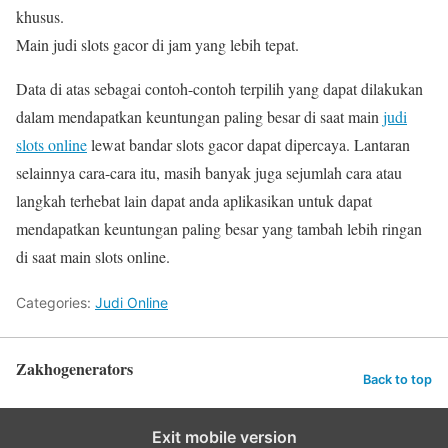
khusus.
Main judi slots gacor di jam yang lebih tepat.
Data di atas sebagai contoh-contoh terpilih yang dapat dilakukan
dalam mendapatkan keuntungan paling besar di saat main
judi
slots online
lewat bandar slots gacor dapat dipercaya. Lantaran
selainnya cara-cara itu, masih banyak juga sejumlah cara atau
langkah terhebat lain dapat anda aplikasikan untuk dapat
mendapatkan keuntungan paling besar yang tambah lebih ringan
di saat main slots online.
Categories:
Judi Online
Zakhogenerators
Back to top
Exit mobile version