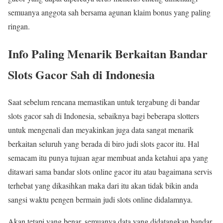
semuanya anggota sah bersama agunan klaim bonus yang paling
ringan.
Info Paling Menarik Berkaitan Bandar
Slots Gacor Sah di Indonesia
Saat sebelum rencana memastikan untuk tergabung di bandar
slots gacor sah di Indonesia, sebaiknya bagi beberapa slotters
untuk mengenali dan meyakinkan juga data sangat menarik
berkaitan seluruh yang berada di biro judi slots gacor itu. Hal
semacam itu punya tujuan agar membuat anda ketahui apa yang
ditawari sama bandar slots online gacor itu atau bagaimana servis
terhebat yang dikasihkan maka dari itu akan tidak bikin anda
sangsi waktu pengen bermain judi slots online didalamnya.
Akan tetapi yang benar, semuanya data yang didatangkan bandar