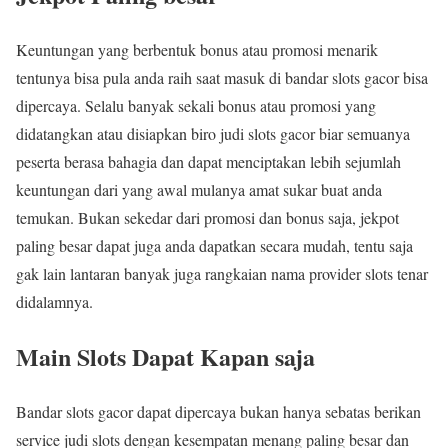
Keuntungan yang berbentuk bonus atau promosi menarik
tentunya bisa pula anda raih saat masuk di bandar slots gacor bisa
dipercaya. Selalu banyak sekali bonus atau promosi yang
didatangkan atau disiapkan biro judi slots gacor biar semuanya
peserta berasa bahagia dan dapat menciptakan lebih sejumlah
keuntungan dari yang awal mulanya amat sukar buat anda
temukan. Bukan sekedar dari promosi dan bonus saja, jekpot
paling besar dapat juga anda dapatkan secara mudah, tentu saja
gak lain lantaran banyak juga rangkaian nama provider slots tenar
didalamnya.
Main Slots Dapat Kapan saja
Bandar slots gacor dapat dipercaya bukan hanya sebatas berikan
service judi slots dengan kesempatan menang paling besar dan