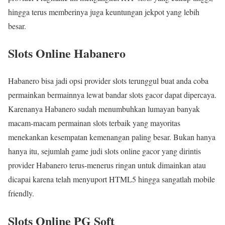
hingga terus memberinya juga keuntungan jekpot yang lebih
besar.
Slots Online Habanero
Habanero bisa jadi opsi provider slots terunggul buat anda coba
permainkan bermainnya lewat bandar slots gacor dapat dipercaya.
Karenanya Habanero sudah menumbuhkan lumayan banyak
macam-macam permainan slots terbaik yang mayoritas
menekankan kesempatan kemenangan paling besar. Bukan hanya
hanya itu, sejumlah game judi slots online gacor yang dirintis
provider Habanero terus-menerus ringan untuk dimainkan atau
dicapai karena telah menyuport HTML5 hingga sangatlah mobile
friendly.
Slots Online PG Soft