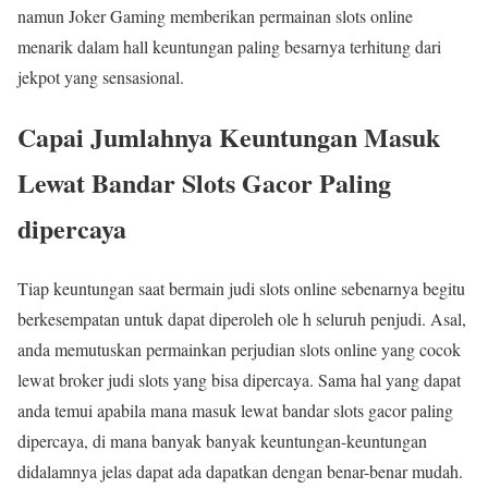
namun Joker Gaming memberikan permainan slots online
menarik dalam hall keuntungan paling besarnya terhitung dari
jekpot yang sensasional.
Capai Jumlahnya Keuntungan Masuk
Lewat Bandar Slots Gacor Paling
dipercaya
Tiap keuntungan saat bermain judi slots online sebenarnya begitu
berkesempatan untuk dapat diperoleh ole h seluruh penjudi. Asal,
anda memutuskan permainkan perjudian slots online yang cocok
lewat broker judi slots yang bisa dipercaya. Sama hal yang dapat
anda temui apabila mana masuk lewat bandar slots gacor paling
dipercaya, di mana banyak banyak keuntungan-keuntungan
didalamnya jelas dapat ada dapatkan dengan benar-benar mudah.