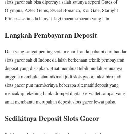
slots gacor sah bisa dipercaya salah satunya seperti Gates of
Olympus, Aztec Gems, Sweet Bonanza, Koi Gate, Starlight
Princess serta ada banyak lagi macam-macam yang lain.
Langkah Pembayaran Deposit
Data yang sangat penting serta menarik anda pahami dari bandar
slots gacor sah di Indonesia ialah berkenaan teknik pembayaran
deposit yang disiapkan. Buat membuat lebih mudah semuanya
anggota membuka atau nikmati judi slots gacor, faksi biro judi
slots gacor pun memberinya beberapa alternatif deposit yang
mencakup rekening bank, dompet digital / e-wallet sampai yang
amat membantu merupakan deposit slots gacor lewat pulsa.
Sedikitnya Deposit Slots Gacor