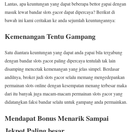
Lantas, apa keuntungan yang dapat beberapa bettor gapai dengan
masuk lewat bandar slots gacor dapat dipercaya? Berikut di
bawah ini kami ceritakan ke anda sejumlah keuntungannya:
Kemenangan Tentu Gampang
Satu diantara keuntungan yang dapat anda gapai bila tergabung
dengan bandar slots gacor paling dipercaya tentulah tak lain
disamping mencetak kemenangan yang jelas simpel. Berdasar
andilnya, broker judi slots gacor selalu memang mengedepankan
permainan slots online dengan kesempatan menang terbesar maka
dari itu banyak juga macam-macam permainan slots gacor yang
didatangkan faksi bandar selalu untuk gampang anda permainkan.
Mendapat Bonus Menarik Sampai
Jekpot Paling besar