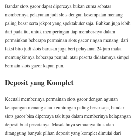
Bandar slots gacor dapat dipercaya bukan cuma sebatas
memberinya pelayanan judi slots dengan kesempatan menang
paling besar serta jekpot yang spektakuler saja. Bahkan juga lebih
dari pada itu, untuk memperingan tiap member-nya dalam
permainkan beberapa permainan slots gacor ringan menang, dari
faksi biro judi slots barusan juga beri pelayanan 24 jam maka
memungkinnya beberapa penjudi atau peserta didalamnya simpel
bermain slots gacor kapan pun.
Deposit yang Komplet
Kecuali memberinya permainan slots gacor dengan agunan
kelapangan menang atau keuntungan paling besar saja, bandar
slots gacor bisa dipercaya tak lupa dalam memberinya kelapangan
deposit buat pesertanya. Masalahnya semuanya itu sudah
ditanggung banyak pilhan deposit yang komplet dimulai dari