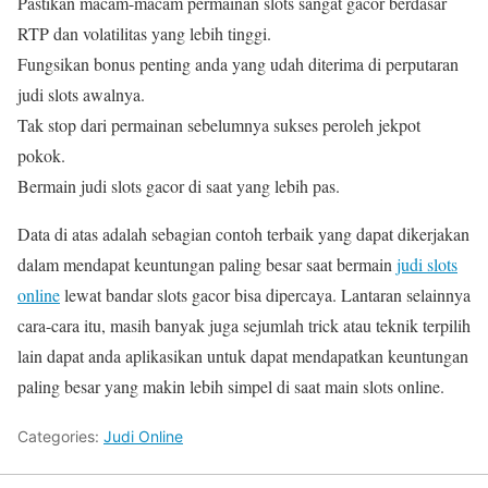
Pastikan macam-macam permainan slots sangat gacor berdasar
RTP dan volatilitas yang lebih tinggi.
Fungsikan bonus penting anda yang udah diterima di perputaran
judi slots awalnya.
Tak stop dari permainan sebelumnya sukses peroleh jekpot
pokok.
Bermain judi slots gacor di saat yang lebih pas.
Data di atas adalah sebagian contoh terbaik yang dapat dikerjakan
dalam mendapat keuntungan paling besar saat bermain
judi slots
online
lewat bandar slots gacor bisa dipercaya. Lantaran selainnya
cara-cara itu, masih banyak juga sejumlah trick atau teknik terpilih
lain dapat anda aplikasikan untuk dapat mendapatkan keuntungan
paling besar yang makin lebih simpel di saat main slots online.
Categories:
Judi Online