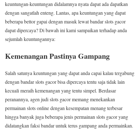
keuntungan-keuntungan didalamnya nyata dapat ada dapatkan
dengan sangatlah enteng. Lantas, apa keuntungan yang dapat
beberapa bettor gapai dengan masuk lewat bandar slots gacor
dapat dipercaya? Di bawah ini kami sampaikan terhadap anda
sejumlah keuntungannya:
Kemenangan Pastinya Gampang
Salah satunya keuntungan yang dapat anda capai kalau tergabung
dengan bandar slots gacor bisa dipercaya tentu saja tidak lain
kecuali meraih kemenangan yang tentu simpel. Berdasar
peranannya, agen judi slots gacor memang menekankan
permainan slots online dengan kesempatan menang terbesar
hingga banyak juga beberapa jenis permainan slots gacor yang
didatangkan faksi bandar untuk terus gampang anda permainkan.