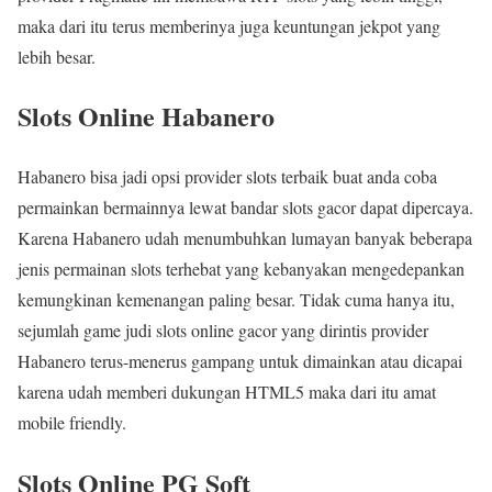
maka dari itu terus memberinya juga keuntungan jekpot yang
lebih besar.
Slots Online Habanero
Habanero bisa jadi opsi provider slots terbaik buat anda coba
permainkan bermainnya lewat bandar slots gacor dapat dipercaya.
Karena Habanero udah menumbuhkan lumayan banyak beberapa
jenis permainan slots terhebat yang kebanyakan mengedepankan
kemungkinan kemenangan paling besar. Tidak cuma hanya itu,
sejumlah game judi slots online gacor yang dirintis provider
Habanero terus-menerus gampang untuk dimainkan atau dicapai
karena udah memberi dukungan HTML5 maka dari itu amat
mobile friendly.
Slots Online PG Soft