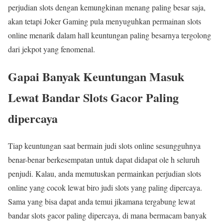
perjudian slots dengan kemungkinan menang paling besar saja,
akan tetapi Joker Gaming pula menyuguhkan permainan slots
online menarik dalam hall keuntungan paling besarnya tergolong
dari jekpot yang fenomenal.
Gapai Banyak Keuntungan Masuk
Lewat Bandar Slots Gacor Paling
dipercaya
Tiap keuntungan saat bermain judi slots online sesungguhnya
benar-benar berkesempatan untuk dapat didapat ole h seluruh
penjudi. Kalau, anda memutuskan permainkan perjudian slots
online yang cocok lewat biro judi slots yang paling dipercaya.
Sama yang bisa dapat anda temui jikamana tergabung lewat
bandar slots gacor paling dipercaya, di mana bermacam banyak