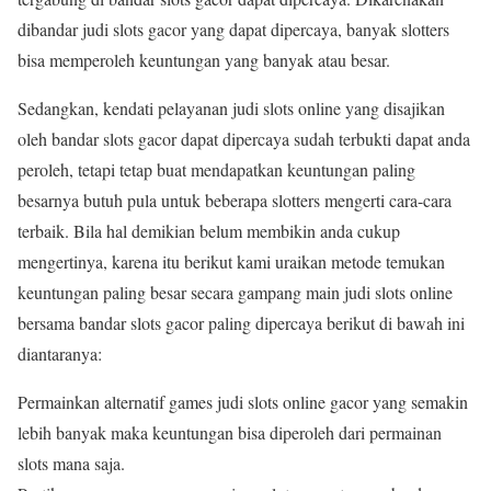
dibandar judi slots gacor yang dapat dipercaya, banyak slotters
bisa memperoleh keuntungan yang banyak atau besar.
Sedangkan, kendati pelayanan judi slots online yang disajikan
oleh bandar slots gacor dapat dipercaya sudah terbukti dapat anda
peroleh, tetapi tetap buat mendapatkan keuntungan paling
besarnya butuh pula untuk beberapa slotters mengerti cara-cara
terbaik. Bila hal demikian belum membikin anda cukup
mengertinya, karena itu berikut kami uraikan metode temukan
keuntungan paling besar secara gampang main judi slots online
bersama bandar slots gacor paling dipercaya berikut di bawah ini
diantaranya:
Permainkan alternatif games judi slots online gacor yang semakin
lebih banyak maka keuntungan bisa diperoleh dari permainan
slots mana saja.