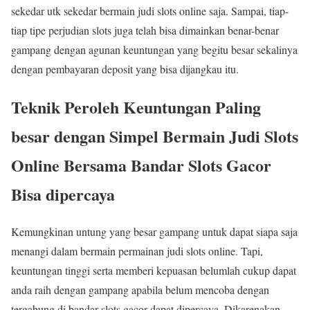
sekedar utk sekedar bermain judi slots online saja. Sampai, tiap-
tiap tipe perjudian slots juga telah bisa dimainkan benar-benar
gampang dengan agunan keuntungan yang begitu besar sekalinya
dengan pembayaran deposit yang bisa dijangkau itu.
Teknik Peroleh Keuntungan Paling
besar dengan Simpel Bermain Judi Slots
Online Bersama Bandar Slots Gacor
Bisa dipercaya
Kemungkinan untung yang besar gampang untuk dapat siapa saja
menangi dalam bermain permainan judi slots online. Tapi,
keuntungan tinggi serta memberi kepuasan belumlah cukup dapat
anda raih dengan gampang apabila belum mencoba dengan
tergabung di bandar slots gacor dapat dipercaya. Dikarenakan