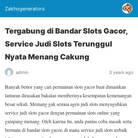
Zakhogenerators
Tergabung di Bandar Slots Gacor,
Service Judi Slots Terunggul
Nyata Menang Cakung
admin
3 years ago
Banyak bettor yang cari permainan slots gacor buat dimainkan
lantaran dirasakan bakalan memberinya kesempatan kemenangan
besar sekali. Memang gak semua agen judi slots menyuguhkan
service judi slots gacor dengan permainan slots online yang
gampang menang. Oleh karena itu, anda pantas coba masuk serta
bermain di bandar slots gacor, di mana service judi slots terbaik