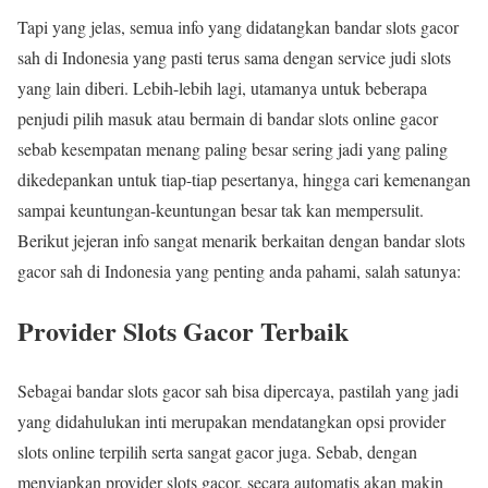
Tapi yang jelas, semua info yang didatangkan bandar slots gacor
sah di Indonesia yang pasti terus sama dengan service judi slots
yang lain diberi. Lebih-lebih lagi, utamanya untuk beberapa
penjudi pilih masuk atau bermain di bandar slots online gacor
sebab kesempatan menang paling besar sering jadi yang paling
dikedepankan untuk tiap-tiap pesertanya, hingga cari kemenangan
sampai keuntungan-keuntungan besar tak kan mempersulit.
Berikut jejeran info sangat menarik berkaitan dengan bandar slots
gacor sah di Indonesia yang penting anda pahami, salah satunya:
Provider Slots Gacor Terbaik
Sebagai bandar slots gacor sah bisa dipercaya, pastilah yang jadi
yang didahulukan inti merupakan mendatangkan opsi provider
slots online terpilih serta sangat gacor juga. Sebab, dengan
menyiapkan provider slots gacor, secara automatis akan makin