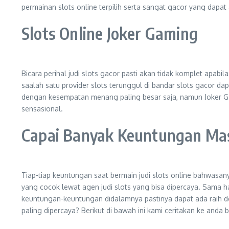
permainan slots online terpilih serta sangat gacor yang dapat
Slots Online Joker Gaming
Bicara perihal judi slots gacor pasti akan tidak komplet apab
saalah satu provider slots terunggul di bandar slots gacor da
dengan kesempatan menang paling besar saja, namun Joker Ga
sensasional.
Capai Banyak Keuntungan Mas
Tiap-tiap keuntungan saat bermain judi slots online bahwasan
yang cocok lewat agen judi slots yang bisa dipercaya. Sama h
keuntungan-keuntungan didalamnya pastinya dapat ada raih d
paling dipercaya? Berikut di bawah ini kami ceritakan ke and