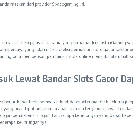
 anda rasakan dari provider Spadegaming ini.
ila mana tak mengupas satu nama yang ternama di industri iGaming yait
pat dipercaya yang udah miliki koleksi permainan slots gacor sekitar 
ming pula memberikan permainan slots online menarik dalam hall ke
uk Lewat Bandar Slots Gacor Da
ya benar-benar berkesempatan buat dapat diterima ole h seluruh penj
al yang bisa dapat anda temui apabila mana tergabung lewat bandar s
engan benar-benar ringan. Lantas, apa keuntungan yang dapat beber
a beberapa keuntungannya: