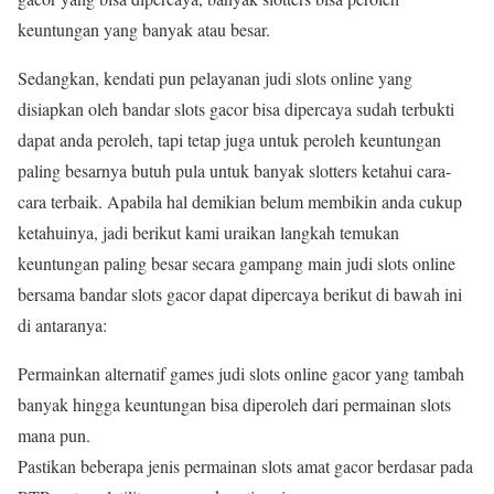
keuntungan yang banyak atau besar.
Sedangkan, kendati pun pelayanan judi slots online yang
disiapkan oleh bandar slots gacor bisa dipercaya sudah terbukti
dapat anda peroleh, tapi tetap juga untuk peroleh keuntungan
paling besarnya butuh pula untuk banyak slotters ketahui cara-
cara terbaik. Apabila hal demikian belum membikin anda cukup
ketahuinya, jadi berikut kami uraikan langkah temukan
keuntungan paling besar secara gampang main judi slots online
bersama bandar slots gacor dapat dipercaya berikut di bawah ini
di antaranya:
Permainkan alternatif games judi slots online gacor yang tambah
banyak hingga keuntungan bisa diperoleh dari permainan slots
mana pun.
Pastikan beberapa jenis permainan slots amat gacor berdasar pada