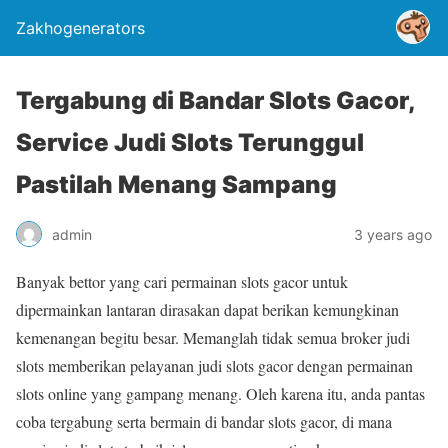
Zakhogenerators
Tergabung di Bandar Slots Gacor,
Service Judi Slots Terunggul
Pastilah Menang Sampang
admin
3 years ago
Banyak bettor yang cari permainan slots gacor untuk
dipermainkan lantaran dirasakan dapat berikan kemungkinan
kemenangan begitu besar. Memanglah tidak semua broker judi
slots memberikan pelayanan judi slots gacor dengan permainan
slots online yang gampang menang. Oleh karena itu, anda pantas
coba tergabung serta bermain di bandar slots gacor, di mana