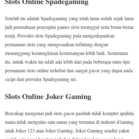
Slots Online Spadegaming
Setelah itu adalah Spadegaming yang telah lama sudah sejak lama
jadi perusahaan penyuplai games slots terunggul serta benar-benar
teruji. Provider slots Spadegaming pula mengedepankan
permainan slots yang mengesankan terhitung dengan
menanggung kemungkinan kemenangan lebih baik. Sementara
itu, untuk waktu ini udah ada lebih dari pada beberapa ratus tipe
permainan slots online terhebat dan sangat gacor yang dapat anda
cicipi dari provider Spadegaming ini.
Slots Online Joker Gaming
Bercakap mengenai judi slots gacor pastilah tidak komplet apabila
mana tidak mengulas satu nama yang ternama di industri iGaming
ialah Joker 123 atau Joker Gaming. Joker Gaming sendiri yakni