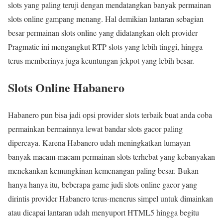
slots yang paling teruji dengan mendatangkan banyak permainan
slots online gampang menang. Hal demikian lantaran sebagian
besar permainan slots online yang didatangkan oleh provider
Pragmatic ini mengangkut RTP slots yang lebih tinggi, hingga
terus memberinya juga keuntungan jekpot yang lebih besar.
Slots Online Habanero
Habanero pun bisa jadi opsi provider slots terbaik buat anda coba
permainkan bermainnya lewat bandar slots gacor paling
dipercaya. Karena Habanero udah meningkatkan lumayan
banyak macam-macam permainan slots terhebat yang kebanyakan
menekankan kemungkinan kemenangan paling besar. Bukan
hanya hanya itu, beberapa game judi slots online gacor yang
dirintis provider Habanero terus-menerus simpel untuk dimainkan
atau dicapai lantaran udah menyuport HTML5 hingga begitu