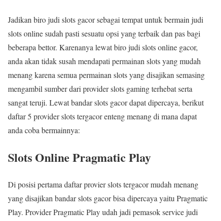
Jadikan biro judi slots gacor sebagai tempat untuk bermain judi
slots online sudah pasti sesuatu opsi yang terbaik dan pas bagi
beberapa bettor. Karenanya lewat biro judi slots online gacor,
anda akan tidak susah mendapati permainan slots yang mudah
menang karena semua permainan slots yang disajikan semasing
mengambil sumber dari provider slots gaming terhebat serta
sangat teruji. Lewat bandar slots gacor dapat dipercaya, berikut
daftar 5 provider slots tergacor enteng menang di mana dapat
anda coba bermainnya:
Slots Online Pragmatic Play
Di posisi pertama daftar provier slots tergacor mudah menang
yang disajikan bandar slots gacor bisa dipercaya yaitu Pragmatic
Play. Provider Pragmatic Play udah jadi pemasok service judi