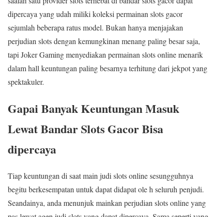
saalah satu provider slots terhebat di bandar slots gacor dapat
dipercaya yang udah miliki koleksi permainan slots gacor
sejumlah beberapa ratus model. Bukan hanya menjajakan
perjudian slots dengan kemungkinan menang paling besar saja,
tapi Joker Gaming menyediakan permainan slots online menarik
dalam hall keuntungan paling besarnya terhitung dari jekpot yang
spektakuler.
Gapai Banyak Keuntungan Masuk
Lewat Bandar Slots Gacor Bisa
dipercaya
Tiap keuntungan di saat main judi slots online sesungguhnya
begitu berkesempatan untuk dapat didapat ole h seluruh penjudi.
Seandainya, anda menunjuk mainkan perjudian slots online yang
pas lewat agen judi slots yang dapat dipercaya. Sama seperti yang