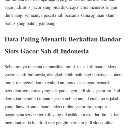
agen judi slots gacor yang bisa dipercaya terus-menerus ringan
dimenangi semuanya peserta sah bersama-sama agunan klaim
bonus yang paling gampang.
Data Paling Menarik Berkaitan Bandar
Slots Gacor Sah di Indonesia
Sebelumnya rencana memastikan untuk masuk di bandar slots
gacor sah di Indonesia, alangkah lebih baik bagi beberapa slotters
untuk mengenal dan meyakinkan juga data sangat menarik
berkaitan semuanya yang ada pada agen judi slots gacor itu. Hal
demikian memiliki tujuan agar membuat anda kenal apa sajakah
yang ditawari sama bandar slots online gacor itu maupun
bagaimana service terbaik yang dikasihkan maka dari itu tak kan
membuat anda kuatir di saat pengin bermain judi slots online