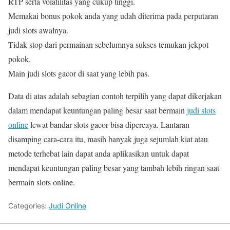
RTP serta volatilitas yang cukup tinggi.
Memakai bonus pokok anda yang udah diterima pada perputaran
judi slots awalnya.
Tidak stop dari permainan sebelumnya sukses temukan jekpot
pokok.
Main judi slots gacor di saat yang lebih pas.
Data di atas adalah sebagian contoh terpilih yang dapat dikerjakan
dalam mendapat keuntungan paling besar saat bermain
judi slots
online
lewat bandar slots gacor bisa dipercaya. Lantaran
disamping cara-cara itu, masih banyak juga sejumlah kiat atau
metode terhebat lain dapat anda aplikasikan untuk dapat
mendapat keuntungan paling besar yang tambah lebih ringan saat
bermain slots online.
Categories:
Judi Online