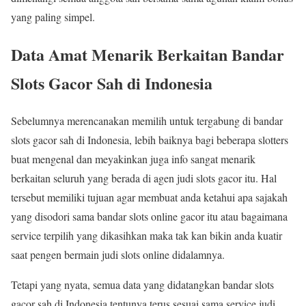
yang paling simpel.
Data Amat Menarik Berkaitan Bandar
Slots Gacor Sah di Indonesia
Sebelumnya merencanakan memilih untuk tergabung di bandar
slots gacor sah di Indonesia, lebih baiknya bagi beberapa slotters
buat mengenal dan meyakinkan juga info sangat menarik
berkaitan seluruh yang berada di agen judi slots gacor itu. Hal
tersebut memiliki tujuan agar membuat anda ketahui apa sajakah
yang disodori sama bandar slots online gacor itu atau bagaimana
service terpilih yang dikasihkan maka tak kan bikin anda kuatir
saat pengen bermain judi slots online didalamnya.
Tetapi yang nyata, semua data yang didatangkan bandar slots
gacor sah di Indonesia tentunya terus sesuai sama service judi