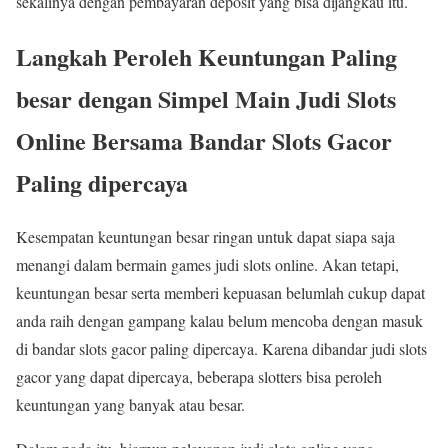
sekalinya dengan pembayaran deposit yang bisa dijangkau itu.
Langkah Peroleh Keuntungan Paling
besar dengan Simpel Main Judi Slots
Online Bersama Bandar Slots Gacor
Paling dipercaya
Kesempatan keuntungan besar ringan untuk dapat siapa saja
menangi dalam bermain games judi slots online. Akan tetapi,
keuntungan besar serta memberi kepuasan belumlah cukup dapat
anda raih dengan gampang kalau belum mencoba dengan masuk
di bandar slots gacor paling dipercaya. Karena dibandar judi slots
gacor yang dapat dipercaya, beberapa slotters bisa peroleh
keuntungan yang banyak atau besar.