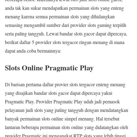
anda tak kan sukar mendapatkan permainan slots yang enteng
menang karena semua permainan slots yang dihidangkan
semasing mengambil sumber dari provider slots gaming terpilih
serta paling tangguh. Lewat bandar slots gacor dapat dipercaya,
berikut daftar 5 provider slots tergacor ringan menang di mana
dapat anda coba bermainnya:
Slots Online Pragmatic Play
Di barisan pertama daftar provier slots tergacor enteng menang
yang disajikan bandar slots gacor dapat dipercaya yakni
Pragmatic Play. Provider Pragmatic Play udah jadi pemasok
pelayanan judi slots yang paling tangguh dengan mendatangkan
banyak permainan slots online simpel menang. Hal tersebut
lantaran beberapa permainan slots online yang didatangkan oleh
provider Pragmatic ini mengangkat RTP slots yang lebih tinggi,