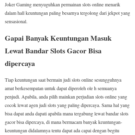
Joker Gaming menyuguhkan permainan slots online menarik
dalam hall keuntungan paling besarnya tergolong dari jekpot yang
sensasional.
Gapai Banyak Keuntungan Masuk
Lewat Bandar Slots Gacor Bisa
dipercaya
Tiap keuntungan saat bermain judi slots online sesungguhnya
amat berkesempatan untuk dapat diperoleh ole h semuanya
penjudi. Apabila, anda pilih mainkan perjudian slots online yang
cocok lewat agen judi slots yang paling dipercaya. Sama hal yang
bisa dapat anda dapati apabila mana tergabung lewat bandar slots
gacor bisa dipercaya, di mana bermacam banyak keuntungan-
keuntungan didalamnya tentu dapat ada capai dengan begitu