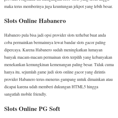
maka terus memberinya juga keuntungan jekpot yang lebih besar.
Slots Online Habanero
Habanero pula bisa jadi opsi provider slots terhebat buat anda
coba permainkan bermainnya lewat bandar slots gacor paling
dipercaya. Karena Habanero sudah meningkatkan lumayan
banyak macam-macam permainan slots terpilih yang kebanyakan
menekankan kemungkinan kemenangan paling besar. Tidak cuma
hanya itu, sejumlah game judi slots online gacor yang dirintis
provider Habanero terus-menerus gampang untuk dimainkan atau
dicapai karena udah memberi dukungan HTML5 hingga
sangatlah mobile friendly.
Slots Online PG Soft