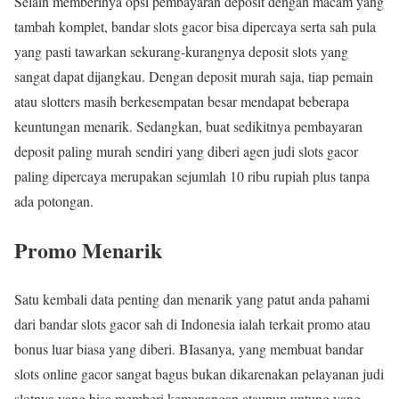
Selain memberinya opsi pembayaran deposit dengan macam yang
tambah komplet, bandar slots gacor bisa dipercaya serta sah pula
yang pasti tawarkan sekurang-kurangnya deposit slots yang
sangat dapat dijangkau. Dengan deposit murah saja, tiap pemain
atau slotters masih berkesempatan besar mendapat beberapa
keuntungan menarik. Sedangkan, buat sedikitnya pembayaran
deposit paling murah sendiri yang diberi agen judi slots gacor
paling dipercaya merupakan sejumlah 10 ribu rupiah plus tanpa
ada potongan.
Promo Menarik
Satu kembali data penting dan menarik yang patut anda pahami
dari bandar slots gacor sah di Indonesia ialah terkait promo atau
bonus luar biasa yang diberi. BIasanya, yang membuat bandar
slots online gacor sangat bagus bukan dikarenakan pelayanan judi
slotnya yang bisa memberi kemenangan ataupun untung yang