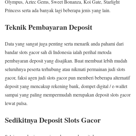
Olympus, Aztec Gems, Sweet Bonanza, Koi Gate, Starlight
Princess serta ada banyak lagi beberapa jenis yang lain.
Teknik Pembayaran Deposit
Data yang sangat juga penting serta menarik anda pahami dari
bandar slots gacor sah di Indonesia ialah perihal metoda
pembayaran deposit yang disajikan. Buat membuat lebih mudah
seluruhnya peserta terhubung atau nikmati permainan judi slots
gacor, faksi agen judi slots gacor pun memberi beberapa alternatif
deposit yang mencakup rekening bank, dompet digital / e-wallet
sampai yang paling mempermudah merupakan deposit slots gacor
lewat pulsa.
Sedikitnya Deposit Slots Gacor