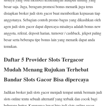
besar saja. Juga, beragam promosi bonus menarik juga terus
disiapkan broker judi slots gacor buat memberikan kepuasan tiap
anggotanya. Sebagian contoh promo bagus yang dikasihkan oleh
agen judi slots gacor dapat dipercaya misalnya adalah bonus new
anggota, referal, deposit harian, turnover / cashback, jekpot paling
besar serta beberapa tipe bonus lain yang menarik dapat anda
temukan.
Daftar 5 Provider Slots Tergacor
Mudah Menang Rujukan Terhebat
Bandar Slots Gacor Bisa dipercaya
Jadikan broker judi slots gacor menjadi tempat untuk bermain judi
slots online tentu sebuah alternatif yang terbaik dan cocok bagi
beberapa bettor. Karenanya lewat biro judi slots online gacor,