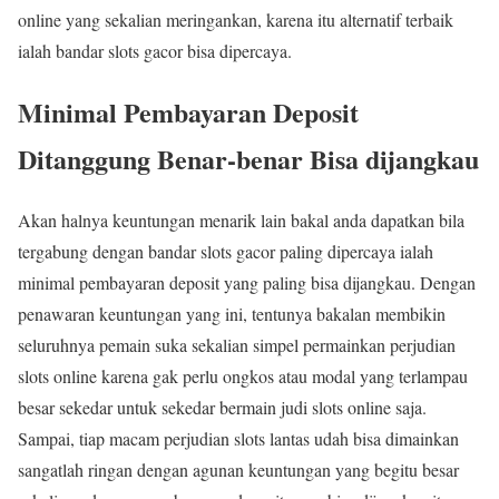
online yang sekalian meringankan, karena itu alternatif terbaik
ialah bandar slots gacor bisa dipercaya.
Minimal Pembayaran Deposit
Ditanggung Benar-benar Bisa dijangkau
Akan halnya keuntungan menarik lain bakal anda dapatkan bila
tergabung dengan bandar slots gacor paling dipercaya ialah
minimal pembayaran deposit yang paling bisa dijangkau. Dengan
penawaran keuntungan yang ini, tentunya bakalan membikin
seluruhnya pemain suka sekalian simpel permainkan perjudian
slots online karena gak perlu ongkos atau modal yang terlampau
besar sekedar untuk sekedar bermain judi slots online saja.
Sampai, tiap macam perjudian slots lantas udah bisa dimainkan
sangatlah ringan dengan agunan keuntungan yang begitu besar