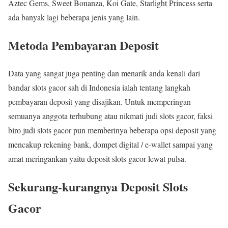
Aztec Gems, Sweet Bonanza, Koi Gate, Starlight Princess serta
ada banyak lagi beberapa jenis yang lain.
Metoda Pembayaran Deposit
Data yang sangat juga penting dan menarik anda kenali dari
bandar slots gacor sah di Indonesia ialah tentang langkah
pembayaran deposit yang disajikan. Untuk memperingan
semuanya anggota terhubung atau nikmati judi slots gacor, faksi
biro judi slots gacor pun memberinya beberapa opsi deposit yang
mencakup rekening bank, dompet digital / e-wallet sampai yang
amat meringankan yaitu deposit slots gacor lewat pulsa.
Sekurang-kurangnya Deposit Slots
Gacor