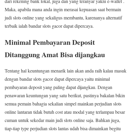
dari rekening bank lokal, juga dan yang teranyar yakni e-wallet .
Maka, apabila mana anda ingin merasai kepuasan saat bermain
judi slots online yang sekaligus membantu, karenanya alternatif
terbaik ialah bandar slots gacor dapat dipercaya.
Minimal Pembayaran Deposit
Ditanggung Amat Bisa dijangkau
Tentang hal keuntungan menarik lain akan anda raih kalau masuk
dengan bandar slots gacor dapat dipercaya yaitu minimal
pembayaran deposit yang paling dapat dijangkau. Dengan
penawaran keuntungan yang satu berikut, pastinya bakalan bikin
semua pemain bahagia sekalian simpel mainkan perjudian slots
online lantaran tidak butuh cost atau modal yang terlampau besar
cuman untuk sekedar main judi slots online saja. Bahkan juga,
tiap-tiap type perjudian slots lantas udah bisa dimainkan begitu