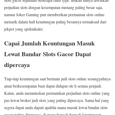
slots gacor sejumlah beberapa ratus type. Bukan hanya tawarkan
perjudian slots dengan kesempatan menang paling besar saja,
namun Joker Gaming pun memberikan permainan slots online
menarik dalam hall keuntungan paling besarnya termaksud dari
jekpot yang spektakuler.
Capai Jumlah Keuntungan Masuk
Lewat Bandar Slots Gacor Dapat
dipercaya
Tiap-tiap keuntungan saat bermain judi slots online sesungguhnya
amat berkesempatan buat dapat didapat ole h semua penjudi.
Kalau, anda memutuskan permainkan perjudian slots online yang
pas lewat broker judi slots yang paling dipercaya. Sama hal yang
segera dapat anda dapati apabila mana masuk lewat bandar slots
gacor paling dipercaya, di mana banyak banyak keuntungan-