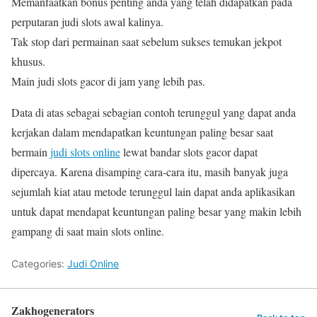
Memanfaatkan bonus penting anda yang telah didapatkan pada
perputaran judi slots awal kalinya.
Tak stop dari permainan saat sebelum sukses temukan jekpot
khusus.
Main judi slots gacor di jam yang lebih pas.
Data di atas sebagai sebagian contoh terunggul yang dapat anda
kerjakan dalam mendapatkan keuntungan paling besar saat
bermain
judi slots online
lewat bandar slots gacor dapat
dipercaya. Karena disamping cara-cara itu, masih banyak juga
sejumlah kiat atau metode terunggul lain dapat anda aplikasikan
untuk dapat mendapat keuntungan paling besar yang makin lebih
gampang di saat main slots online.
Categories:
Judi Online
Zakhogenerators