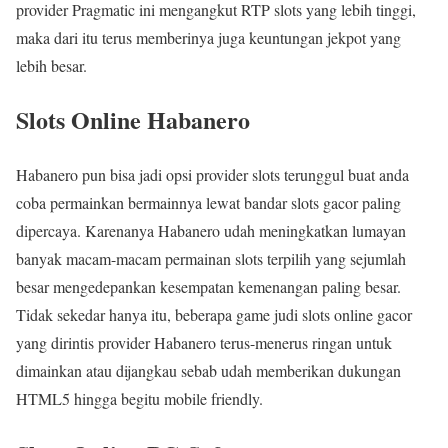
provider Pragmatic ini mengangkut RTP slots yang lebih tinggi,
maka dari itu terus memberinya juga keuntungan jekpot yang
lebih besar.
Slots Online Habanero
Habanero pun bisa jadi opsi provider slots terunggul buat anda
coba permainkan bermainnya lewat bandar slots gacor paling
dipercaya. Karenanya Habanero udah meningkatkan lumayan
banyak macam-macam permainan slots terpilih yang sejumlah
besar mengedepankan kesempatan kemenangan paling besar.
Tidak sekedar hanya itu, beberapa game judi slots online gacor
yang dirintis provider Habanero terus-menerus ringan untuk
dimainkan atau dijangkau sebab udah memberikan dukungan
HTML5 hingga begitu mobile friendly.