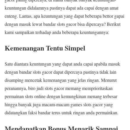
keuntungan didalamnya pastinya dapat ada capai dengan amat
enteng. Lantas, apa keuntungan yang dapat beberapa bettor gapai
dengan masuk lewat bandar slots gacor bisa dipercaya? Berikut
kami sampaikan terhadap anda beberapa keuntungannya:
Kemenangan Tentu Simpel
Satu diantara keuntungan yang dapat anda capai apabila masuk
dengan bandar slots gacor dapat dipercaya pastinya tidak lain
disamping mencetak kemenangan yang jelas ringan. Menurut
peranannya, biro judi slots gacor memang memprioritaskan
permainan slots online dengan kemungkinan menang terbesar
hingga banyak juga macam-macam games slots gacor yang
didatangkan faksi bandar terus untuk ringan anda permainkan.
Mendapatkan Bonus Menarik Sampai