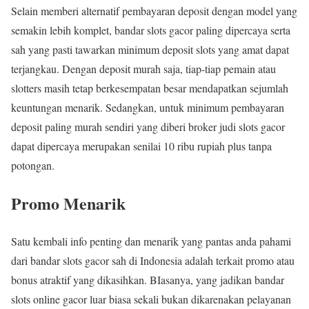
Selain memberi alternatif pembayaran deposit dengan model yang
semakin lebih komplet, bandar slots gacor paling dipercaya serta
sah yang pasti tawarkan minimum deposit slots yang amat dapat
terjangkau. Dengan deposit murah saja, tiap-tiap pemain atau
slotters masih tetap berkesempatan besar mendapatkan sejumlah
keuntungan menarik. Sedangkan, untuk minimum pembayaran
deposit paling murah sendiri yang diberi broker judi slots gacor
dapat dipercaya merupakan senilai 10 ribu rupiah plus tanpa
potongan.
Promo Menarik
Satu kembali info penting dan menarik yang pantas anda pahami
dari bandar slots gacor sah di Indonesia adalah terkait promo atau
bonus atraktif yang dikasihkan. BIasanya, yang jadikan bandar
slots online gacor luar biasa sekali bukan dikarenakan pelayanan