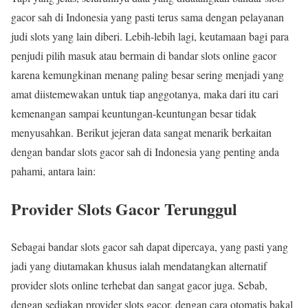
gacor sah di Indonesia yang pasti terus sama dengan pelayanan
judi slots yang lain diberi. Lebih-lebih lagi, keutamaan bagi para
penjudi pilih masuk atau bermain di bandar slots online gacor
karena kemungkinan menang paling besar sering menjadi yang
amat diistemewakan untuk tiap anggotanya, maka dari itu cari
kemenangan sampai keuntungan-keuntungan besar tidak
menyusahkan. Berikut jejeran data sangat menarik berkaitan
dengan bandar slots gacor sah di Indonesia yang penting anda
pahami, antara lain:
Provider Slots Gacor Terunggul
Sebagai bandar slots gacor sah dapat dipercaya, yang pasti yang
jadi yang diutamakan khusus ialah mendatangkan alternatif
provider slots online terhebat dan sangat gacor juga. Sebab,
dengan sediakan provider slots gacor, dengan cara otomatis bakal