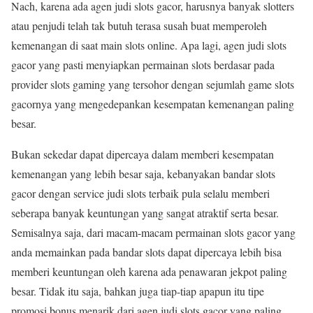
Nach, karena ada agen judi slots gacor, harusnya banyak slotters
atau penjudi telah tak butuh terasa susah buat memperoleh
kemenangan di saat main slots online. Apa lagi, agen judi slots
gacor yang pasti menyiapkan permainan slots berdasar pada
provider slots gaming yang tersohor dengan sejumlah game slots
gacornya yang mengedepankan kesempatan kemenangan paling
besar.
Bukan sekedar dapat dipercaya dalam memberi kesempatan
kemenangan yang lebih besar saja, kebanyakan bandar slots
gacor dengan service judi slots terbaik pula selalu memberi
seberapa banyak keuntungan yang sangat atraktif serta besar.
Semisalnya saja, dari macam-macam permainan slots gacor yang
anda memainkan pada bandar slots dapat dipercaya lebih bisa
memberi keuntungan oleh karena ada penawaran jekpot paling
besar. Tidak itu saja, bahkan juga tiap-tiap apapun itu tipe
promosi bonus menarik dari agen judi slots gacor yang paling