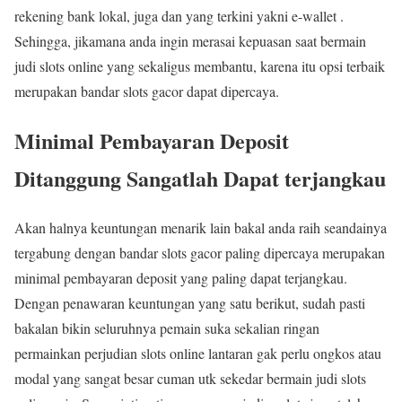
rekening bank lokal, juga dan yang terkini yakni e-wallet .
Sehingga, jikamana anda ingin merasai kepuasan saat bermain
judi slots online yang sekaligus membantu, karena itu opsi terbaik
merupakan bandar slots gacor dapat dipercaya.
Minimal Pembayaran Deposit
Ditanggung Sangatlah Dapat terjangkau
Akan halnya keuntungan menarik lain bakal anda raih seandainya
tergabung dengan bandar slots gacor paling dipercaya merupakan
minimal pembayaran deposit yang paling dapat terjangkau.
Dengan penawaran keuntungan yang satu berikut, sudah pasti
bakalan bikin seluruhnya pemain suka sekalian ringan
permainkan perjudian slots online lantaran gak perlu ongkos atau
modal yang sangat besar cuman utk sekedar bermain judi slots