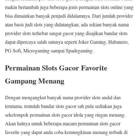
makin bertambah juga beberapa jenis permainan slots online yang
bisa dimainkan banyak penjudi didalamnya. Dari jumlah provider
atau basis judi slots yang didatangkan, ada sekian banyak nama
provider slots terhebat sangat gacor yang disajikan bandar slots
dapat dipercaya salah satunya seperti Joker Gaming, Habanero,
PG Soft, Microgaming sampai Spadegaming.
Permainan Slots Gacor Favorite
Gampang Menang
Dengan mengangkut banyak nama provider slots andal dan
terutama, tentulah bandar slots gacor sah pula sediakan juga
sekelompok permainan slots gacor idola yang ringan menang.
Akan halnya untuk beberapa macam permainan slots gacor
favorite yang dapat anda coba kemungkinan menang terbaik di