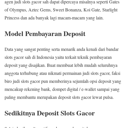
agen judi slots gacor sah dapat dipercaya misalnya seperti Gates
of Olympus, Aztec Gems, Sweet Bonanza, Koi Gate, Starlight
Princess dan ada banyak lagi macam-macam yang lain.
Model Pembayaran Deposit
Data yang sangat penting serta menarik anda kenali dari bandar
slots gacor sah di Indonesia yaitu terkait teknik pembayaran
deposit yang disajikan. Buat membuat lebih mudah seluruhnya
anggota terhubung atau nikmati permainan judi slots gacor, faksi
biro judi slots gacor pun memberinya sejumlah opsi deposit yang
mencakup rekening bank, dompet digital / e-wallet sampai yang
paling membantu merupakan deposit slots gacor lewat pulsa.
Sedikitnya Deposit Slots Gacor