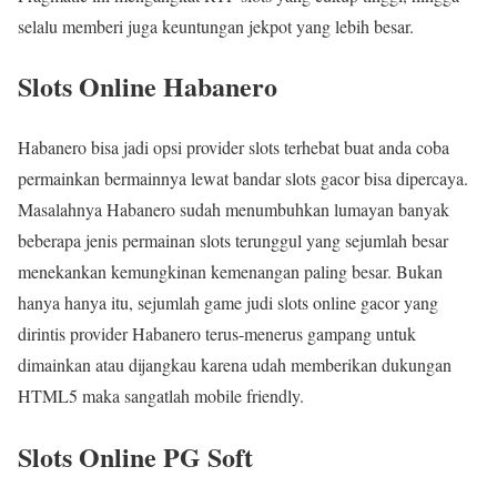
selalu memberi juga keuntungan jekpot yang lebih besar.
Slots Online Habanero
Habanero bisa jadi opsi provider slots terhebat buat anda coba
permainkan bermainnya lewat bandar slots gacor bisa dipercaya.
Masalahnya Habanero sudah menumbuhkan lumayan banyak
beberapa jenis permainan slots terunggul yang sejumlah besar
menekankan kemungkinan kemenangan paling besar. Bukan
hanya hanya itu, sejumlah game judi slots online gacor yang
dirintis provider Habanero terus-menerus gampang untuk
dimainkan atau dijangkau karena udah memberikan dukungan
HTML5 maka sangatlah mobile friendly.
Slots Online PG Soft