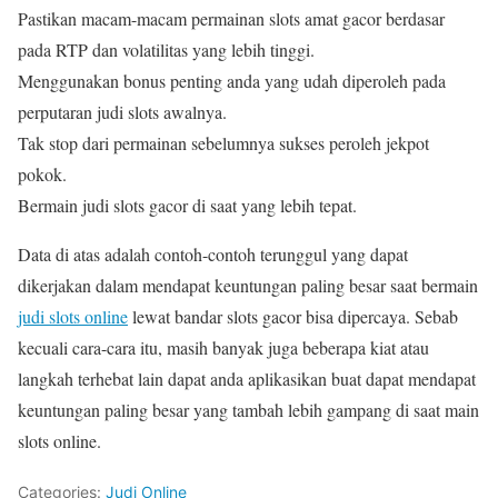
Pastikan macam-macam permainan slots amat gacor berdasar
pada RTP dan volatilitas yang lebih tinggi.
Menggunakan bonus penting anda yang udah diperoleh pada
perputaran judi slots awalnya.
Tak stop dari permainan sebelumnya sukses peroleh jekpot
pokok.
Bermain judi slots gacor di saat yang lebih tepat.
Data di atas adalah contoh-contoh terunggul yang dapat
dikerjakan dalam mendapat keuntungan paling besar saat bermain
judi slots online
lewat bandar slots gacor bisa dipercaya. Sebab
kecuali cara-cara itu, masih banyak juga beberapa kiat atau
langkah terhebat lain dapat anda aplikasikan buat dapat mendapat
keuntungan paling besar yang tambah lebih gampang di saat main
slots online.
Categories:
Judi Online